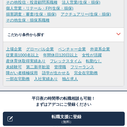
その他投信・投資顧問系職種
法人営業(生保・損保)
個人営業・リテール・FP(生保・損保)
損害調査・審査(生保・損保)
アクチュアリー(生保・損保)
その他生保・損保系職種
こだわり条件から探す
上場企業
グローバル企業
ベンチャー企業
外資系企業
従業員1000名以上
年間休日120日以上
女性が活躍
産休育休取得実績あり
フレックスタイム
転勤なし
未経験可
第二新卒歓迎
管理職
フリーランス
障がい者積極採用
語学が生かせる
完全在宅勤務
一部在宅勤務
入社実績あり
独占求人
平日夜の時間帯の転職相談も可能！
まずはアデコにご登録ください
転職支援に登録
（無料）