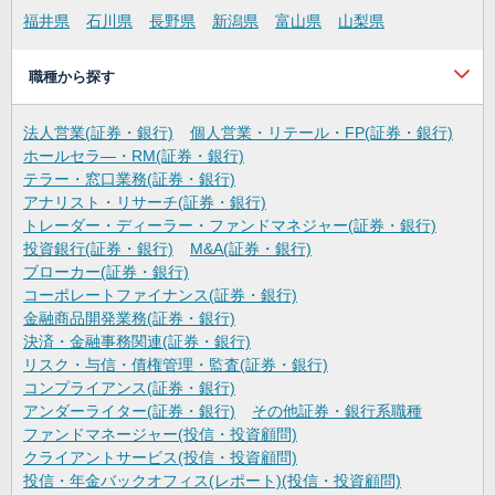
福井県
石川県
長野県
新潟県
富山県
山梨県
職種から探す
法人営業(証券・銀行)
個人営業・リテール・FP(証券・銀行)
ホールセラ―・RM(証券・銀行)
テラー・窓口業務(証券・銀行)
アナリスト・リサーチ(証券・銀行)
トレーダー・ディーラー・ファンドマネジャー(証券・銀行)
投資銀行(証券・銀行)
M&A(証券・銀行)
ブローカー(証券・銀行)
コーポレートファイナンス(証券・銀行)
金融商品開発業務(証券・銀行)
決済・金融事務関連(証券・銀行)
リスク・与信・債権管理・監査(証券・銀行)
コンプライアンス(証券・銀行)
アンダーライター(証券・銀行)
その他証券・銀行系職種
ファンドマネージャー(投信・投資顧問)
クライアントサービス(投信・投資顧問)
投信・年金バックオフィス(レポート)(投信・投資顧問)