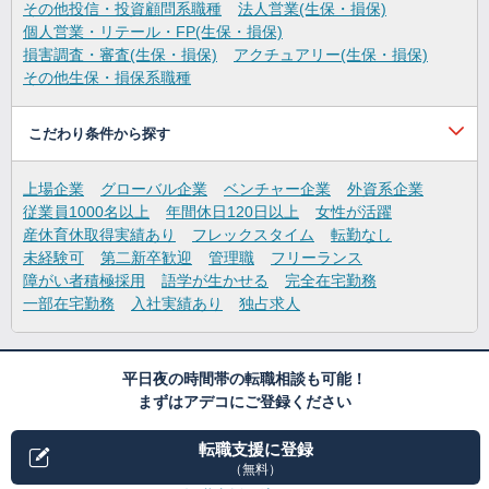
その他投信・投資顧問系職種
法人営業(生保・損保)
個人営業・リテール・FP(生保・損保)
損害調査・審査(生保・損保)
アクチュアリー(生保・損保)
その他生保・損保系職種
こだわり条件から探す
上場企業
グローバル企業
ベンチャー企業
外資系企業
従業員1000名以上
年間休日120日以上
女性が活躍
産休育休取得実績あり
フレックスタイム
転勤なし
未経験可
第二新卒歓迎
管理職
フリーランス
障がい者積極採用
語学が生かせる
完全在宅勤務
一部在宅勤務
入社実績あり
独占求人
平日夜の時間帯の転職相談も可能！
まずはアデコにご登録ください
転職支援に登録
（無料）