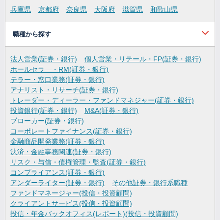
兵庫県
京都府
奈良県
大阪府
滋賀県
和歌山県
職種から探す
法人営業(証券・銀行)
個人営業・リテール・FP(証券・銀行)
ホールセラ―・RM(証券・銀行)
テラー・窓口業務(証券・銀行)
アナリスト・リサーチ(証券・銀行)
トレーダー・ディーラー・ファンドマネジャー(証券・銀行)
投資銀行(証券・銀行)
M&A(証券・銀行)
ブローカー(証券・銀行)
コーポレートファイナンス(証券・銀行)
金融商品開発業務(証券・銀行)
決済・金融事務関連(証券・銀行)
リスク・与信・債権管理・監査(証券・銀行)
コンプライアンス(証券・銀行)
アンダーライター(証券・銀行)
その他証券・銀行系職種
ファンドマネージャー(投信・投資顧問)
クライアントサービス(投信・投資顧問)
投信・年金バックオフィス(レポート)(投信・投資顧問)