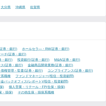
大分県
沖縄県
佐賀県
証券・銀行)
ホールセラ―・RM(証券・銀行)
ーチ(証券・銀行)
・銀行)
投資銀行(証券・銀行)
M&A(証券・銀行)
ス(証券・銀行)
金融商品開発業務(証券・銀行)
債権管理・監査(証券・銀行)
コンプライアンス(証券・銀行)
行系職種
ファンドマネージャー(投信・投資顧問)
金バックオフィス(レポート)(投信・投資顧問)
保)
個人営業・リテール・FP(生保・損保)
保・損保)
その他生保・損保系職種