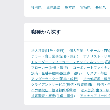
福岡県
鹿児島県
熊本県
宮崎県
長崎県
職種から探す
法人営業(証券・銀行)
個人営業・リテール・FP(
テラー・窓口業務(証券・銀行)
アナリスト・リサ
トレーダー・ディーラー・ファンドマネジャー(証券
ブローカー(証券・銀行)
コーポレートファイナン
決済・金融事務関連(証券・銀行)
リスク・与信・
アンダーライター(証券・銀行)
その他証券・銀
クライアントサービス(投信・投資顧問)
投信・年
その他投信・投資顧問系職種
法人営業(生保・損
損害調査・審査(生保・損保)
アクチュアリー(生