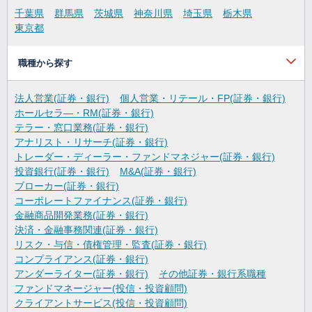
千葉県
群馬県
茨城県
神奈川県
埼玉県
栃木県
東京都
職種から探す
法人営業(証券・銀行)
個人営業・リテール・FP(証券・銀行)
ホールセラ―・RM(証券・銀行)
テラー・窓口業務(証券・銀行)
アナリスト・リサーチ(証券・銀行)
トレーダー・ディーラー・ファンドマネジャー(証券・銀行)
投資銀行(証券・銀行)
M&A(証券・銀行)
ブローカー(証券・銀行)
コーポレートファイナンス(証券・銀行)
金融商品開発業務(証券・銀行)
決済・金融事務関連(証券・銀行)
リスク・与信・債権管理・監査(証券・銀行)
コンプライアンス(証券・銀行)
アンダーライター(証券・銀行)
その他証券・銀行系職種
ファンドマネージャー(投信・投資顧問)
クライアントサービス(投信・投資顧問)