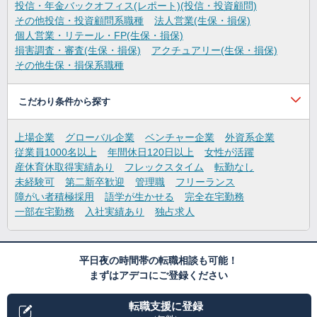
投信・年金バックオフィス(レポート)(投信・投資顧問)
その他投信・投資顧問系職種
法人営業(生保・損保)
個人営業・リテール・FP(生保・損保)
損害調査・審査(生保・損保)
アクチュアリー(生保・損保)
その他生保・損保系職種
こだわり条件から探す
上場企業
グローバル企業
ベンチャー企業
外資系企業
従業員1000名以上
年間休日120日以上
女性が活躍
産休育休取得実績あり
フレックスタイム
転勤なし
未経験可
第二新卒歓迎
管理職
フリーランス
障がい者積極採用
語学が生かせる
完全在宅勤務
一部在宅勤務
入社実績あり
独占求人
平日夜の時間帯の転職相談も可能！
まずはアデコにご登録ください
転職支援に登録