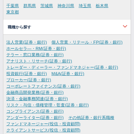
千葉県
群馬県
茨城県
神奈川県
埼玉県
栃木県
東京都
職種から探す
法人営業(証券・銀行)
個人営業・リテール・FP(証券・銀行)
ホールセラ―・RM(証券・銀行)
テラー・窓口業務(証券・銀行)
アナリスト・リサーチ(証券・銀行)
トレーダー・ディーラー・ファンドマネジャー(証券・銀行)
投資銀行(証券・銀行)
M&A(証券・銀行)
ブローカー(証券・銀行)
コーポレートファイナンス(証券・銀行)
金融商品開発業務(証券・銀行)
決済・金融事務関連(証券・銀行)
リスク・与信・債権管理・監査(証券・銀行)
コンプライアンス(証券・銀行)
アンダーライター(証券・銀行)
その他証券・銀行系職種
ファンドマネージャー(投信・投資顧問)
クライアントサービス(投信・投資顧問)