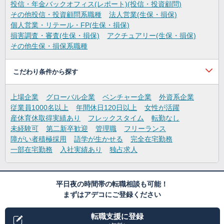
投信・年金バックオフィス(レポート)(投信・投資顧問)
その他投信・投資顧問系職種
法人営業(生保・損保)
個人営業・リテール・FP(生保・損保)
損害調査・審査(生保・損保)
アクチュアリー(生保・損保)
その他生保・損保系職種
こだわり条件から探す
上場企業
グローバル企業
ベンチャー企業
外資系企業
従業員1000名以上
年間休日120日以上
女性が活躍
産休育休取得実績あり
フレックスタイム
転勤なし
未経験可
第二新卒歓迎
管理職
フリーランス
障がい者積極採用
語学が生かせる
完全在宅勤務
一部在宅勤務
入社実績あり
独占求人
平日夜の時間帯の転職相談も可能！
まずはアデコにご登録ください
転職支援に登録