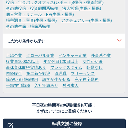
投信・年金バックオフィス(レポート)(投信・投資顧問)
その他投信・投資顧問系職種
法人営業(生保・損保)
個人営業・リテール・FP(生保・損保)
損害調査・審査(生保・損保)
アクチュアリー(生保・損保)
その他生保・損保系職種
こだわり条件から探す
上場企業
グローバル企業
ベンチャー企業
外資系企業
従業員1000名以上
年間休日120日以上
女性が活躍
産休育休取得実績あり
フレックスタイム
転勤なし
未経験可
第二新卒歓迎
管理職
フリーランス
障がい者積極採用
語学が生かせる
完全在宅勤務
一部在宅勤務
入社実績あり
独占求人
平日夜の時間帯の転職相談も可能！
まずはアデコにご登録ください
転職支援に登録