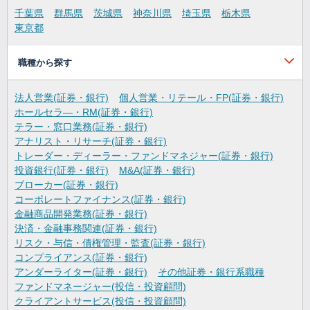
千葉県
群馬県
茨城県
神奈川県
埼玉県
栃木県
東京都
職種から探す
法人営業(証券・銀行)
個人営業・リテール・FP(証券・銀行)
ホールセラ―・RM(証券・銀行)
テラー・窓口業務(証券・銀行)
アナリスト・リサーチ(証券・銀行)
トレーダー・ディーラー・ファンドマネジャー(証券・銀行)
投資銀行(証券・銀行)
M&A(証券・銀行)
ブローカー(証券・銀行)
コーポレートファイナンス(証券・銀行)
金融商品開発業務(証券・銀行)
決済・金融事務関連(証券・銀行)
リスク・与信・債権管理・監査(証券・銀行)
コンプライアンス(証券・銀行)
アンダーライター(証券・銀行)
その他証券・銀行系職種
ファンドマネージャー(投信・投資顧問)
クライアントサービス(投信・投資顧問)