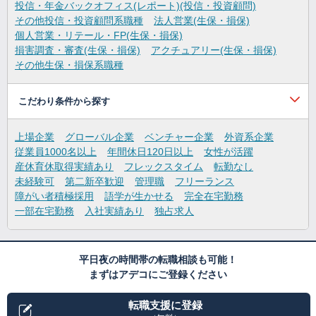
投信・年金バックオフィス(レポート)(投信・投資顧問)
その他投信・投資顧問系職種
法人営業(生保・損保)
個人営業・リテール・FP(生保・損保)
損害調査・審査(生保・損保)
アクチュアリー(生保・損保)
その他生保・損保系職種
こだわり条件から探す
上場企業
グローバル企業
ベンチャー企業
外資系企業
従業員1000名以上
年間休日120日以上
女性が活躍
産休育休取得実績あり
フレックスタイム
転勤なし
未経験可
第二新卒歓迎
管理職
フリーランス
障がい者積極採用
語学が生かせる
完全在宅勤務
一部在宅勤務
入社実績あり
独占求人
平日夜の時間帯の転職相談も可能！
まずはアデコにご登録ください
転職支援に登録