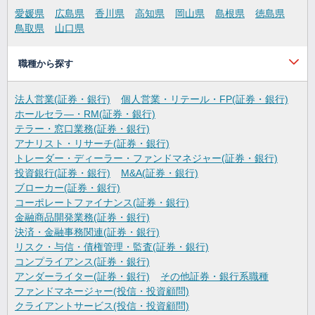
愛媛県
広島県
香川県
高知県
岡山県
島根県
徳島県
鳥取県
山口県
職種から探す
法人営業(証券・銀行)
個人営業・リテール・FP(証券・銀行)
ホールセラ―・RM(証券・銀行)
テラー・窓口業務(証券・銀行)
アナリスト・リサーチ(証券・銀行)
トレーダー・ディーラー・ファンドマネジャー(証券・銀行)
投資銀行(証券・銀行)
M&A(証券・銀行)
ブローカー(証券・銀行)
コーポレートファイナンス(証券・銀行)
金融商品開発業務(証券・銀行)
決済・金融事務関連(証券・銀行)
リスク・与信・債権管理・監査(証券・銀行)
コンプライアンス(証券・銀行)
アンダーライター(証券・銀行)
その他証券・銀行系職種
ファンドマネージャー(投信・投資顧問)
クライアントサービス(投信・投資顧問)