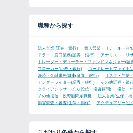
職種から探す
法人営業(証券・銀行)
個人営業・リテール・FP(
テラー・窓口業務(証券・銀行)
アナリスト・リサ
トレーダー・ディーラー・ファンドマネジャー(証券
ブローカー(証券・銀行)
コーポレートファイナン
決済・金融事務関連(証券・銀行)
リスク・与信・
アンダーライター(証券・銀行)
その他証券・銀
クライアントサービス(投信・投資顧問)
投信・年
その他投信・投資顧問系職種
法人営業(生保・損
損害調査・審査(生保・損保)
アクチュアリー(生
こだわり条件から探す