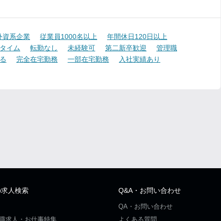
外資系企業
従業員1000名以上
年間休日120日以上
タイム
転勤なし
未経験可
第二新卒歓迎
管理職
る
完全在宅勤務
一部在宅勤務
入社実績あり
の求人検索
Q&A・お問い合わせ
QA・お問い合わせ
職求人・お仕事特集
よくある質問