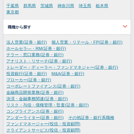
千葉県
群馬県
茨城県
神奈川県
埼玉県
栃木県
東京都
職種から探す
法人営業(証券・銀行)
個人営業・リテール・FP(証券・銀行)
ホールセラ―・RM(証券・銀行)
テラー・窓口業務(証券・銀行)
アナリスト・リサーチ(証券・銀行)
トレーダー・ディーラー・ファンドマネジャー(証券・銀行)
投資銀行(証券・銀行)
M&A(証券・銀行)
ブローカー(証券・銀行)
コーポレートファイナンス(証券・銀行)
金融商品開発業務(証券・銀行)
決済・金融事務関連(証券・銀行)
リスク・与信・債権管理・監査(証券・銀行)
コンプライアンス(証券・銀行)
アンダーライター(証券・銀行)
その他証券・銀行系職種
ファンドマネージャー(投信・投資顧問)
クライアントサービス(投信・投資顧問)