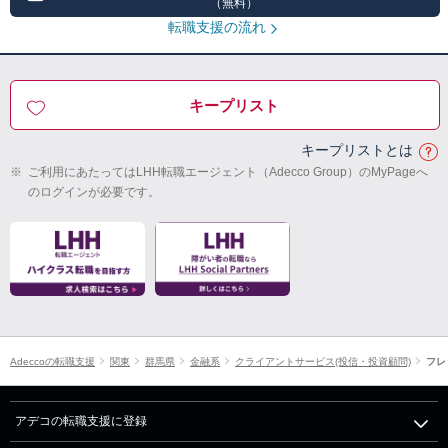
（無料）
転職支援の流れ
キープリスト
キープリストとは
※
ご利用にあたってはLHH転職エージェント（Adecco Group）のMyPageへ
のログインが必要です。
Adeccoの転職支援
関東
群馬県
金融系
クライアントサービス(投信・投資顧問)
フレ
アデコの転職支援に登録