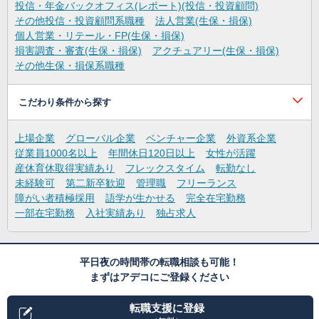
投信・年金バックオフィス(レポート)(投信・投資顧問)
その他投信・投資顧問系職種
法人営業(生保・損保)
個人営業・リテール・FP(生保・損保)
損害調査・審査(生保・損保)
アクチュアリー(生保・損保)
その他生保・損保系職種
こだわり条件から探す
上場企業
グローバル企業
ベンチャー企業
外資系企業
従業員1000名以上
年間休日120日以上
女性が活躍
産休育休取得実績あり
フレックスタイム
転勤なし
未経験可
第二新卒歓迎
管理職
フリーランス
障がい者積極採用
語学が生かせる
完全在宅勤務
一部在宅勤務
入社実績あり
独占求人
平日夜の時間帯の転職相談も可能！
まずはアデコにご登録ください
転職支援に登録