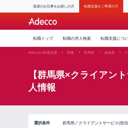
派遣のお仕事をお探しの方
転職支援をご希望の方
転職トップ
転職の求人検索
転職支援につ
Adeccoの転職支援
関東
群馬県
金融系
ク
【群馬県×クライアント
人情報
選択条件
群馬県／クライアントサービス(投信