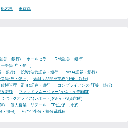
栃木県
東京都
証券・銀行)
ホールセラ―・RM(証券・銀行)
ーチ(証券・銀行)
・銀行)
投資銀行(証券・銀行)
M&A(証券・銀行)
ス(証券・銀行)
金融商品開発業務(証券・銀行)
債権管理・監査(証券・銀行)
コンプライアンス(証券・銀行)
行系職種
ファンドマネージャー(投信・投資顧問)
金バックオフィス(レポート)(投信・投資顧問)
保)
個人営業・リテール・FP(生保・損保)
保・損保)
その他生保・損保系職種