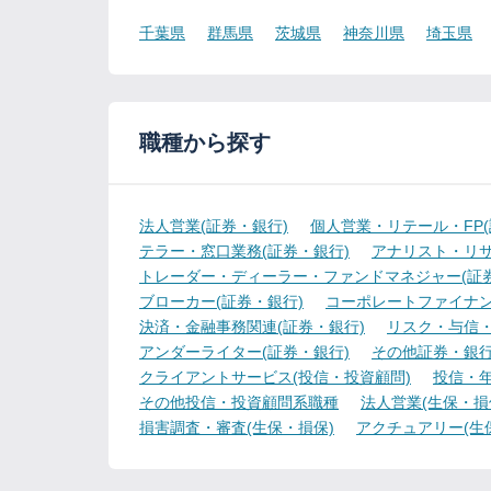
千葉県
群馬県
茨城県
神奈川県
埼玉県
職種から探す
法人営業(証券・銀行)
個人営業・リテール・FP(
テラー・窓口業務(証券・銀行)
アナリスト・リサ
トレーダー・ディーラー・ファンドマネジャー(証券
ブローカー(証券・銀行)
コーポレートファイナン
決済・金融事務関連(証券・銀行)
リスク・与信・
アンダーライター(証券・銀行)
その他証券・銀
クライアントサービス(投信・投資顧問)
投信・年
その他投信・投資顧問系職種
法人営業(生保・損
損害調査・審査(生保・損保)
アクチュアリー(生