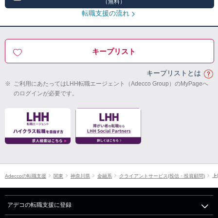
（無料）
転職支援の流れ
キープリスト
キープリストとは
※
ご利用にあたってはLHH転職エージェント（Adecco Group）のMyPageへ
のログインが必要です。
Adeccoの転職支援
関東
神奈川県
金融系
クライアントサービス(投信・投資顧問)
上
アデコの転職支援に登録