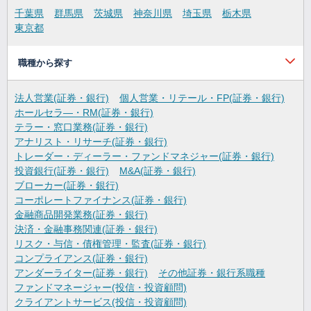
千葉県
群馬県
茨城県
神奈川県
埼玉県
栃木県
東京都
職種から探す
法人営業(証券・銀行)
個人営業・リテール・FP(証券・銀行)
ホールセラ―・RM(証券・銀行)
テラー・窓口業務(証券・銀行)
アナリスト・リサーチ(証券・銀行)
トレーダー・ディーラー・ファンドマネジャー(証券・銀行)
投資銀行(証券・銀行)
M&A(証券・銀行)
ブローカー(証券・銀行)
コーポレートファイナンス(証券・銀行)
金融商品開発業務(証券・銀行)
決済・金融事務関連(証券・銀行)
リスク・与信・債権管理・監査(証券・銀行)
コンプライアンス(証券・銀行)
アンダーライター(証券・銀行)
その他証券・銀行系職種
ファンドマネージャー(投信・投資顧問)
クライアントサービス(投信・投資顧問)