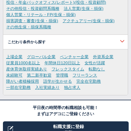
投信・年金バックオフィス(レポート)(投信・投資顧問)
その他投信・投資顧問系職種
法人営業(生保・損保)
個人営業・リテール・FP(生保・損保)
損害調査・審査(生保・損保)
アクチュアリー(生保・損保)
その他生保・損保系職種
こだわり条件から探す
上場企業
グローバル企業
ベンチャー企業
外資系企業
従業員1000名以上
年間休日120日以上
女性が活躍
産休育休取得実績あり
フレックスタイム
転勤なし
未経験可
第二新卒歓迎
管理職
フリーランス
障がい者積極採用
語学が生かせる
完全在宅勤務
一部在宅勤務
入社実績あり
独占求人
平日夜の時間帯の転職相談も可能！
まずはアデコにご登録ください
転職支援に登録