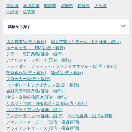
福岡県
鹿児島県
熊本県
宮崎県
長崎県
大分県
沖縄県
佐賀県
職種から探す
法人営業(証券・銀行)
個人営業・リテール・FP(証券・銀行)
ホールセラ―・RM(証券・銀行)
テラー・窓口業務(証券・銀行)
アナリスト・リサーチ(証券・銀行)
トレーダー・ディーラー・ファンドマネジャー(証券・銀行)
投資銀行(証券・銀行)
M&A(証券・銀行)
ブローカー(証券・銀行)
コーポレートファイナンス(証券・銀行)
金融商品開発業務(証券・銀行)
決済・金融事務関連(証券・銀行)
リスク・与信・債権管理・監査(証券・銀行)
コンプライアンス(証券・銀行)
アンダーライター(証券・銀行)
その他証券・銀行系職種
ファンドマネージャー(投信・投資顧問)
クライアントサービス(投信・投資顧問)