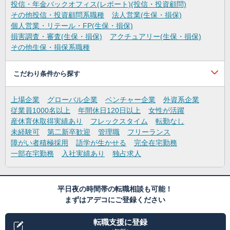
投信・年金バックオフィス(レポート)(投信・投資顧問)
その他投信・投資顧問系職種
法人営業(生保・損保)
個人営業・リテール・FP(生保・損保)
損害調査・審査(生保・損保)
アクチュアリー(生保・損保)
その他生保・損保系職種
こだわり条件から探す
上場企業
グローバル企業
ベンチャー企業
外資系企業
従業員1000名以上
年間休日120日以上
女性が活躍
産休育休取得実績あり
フレックスタイム
転勤なし
未経験可
第二新卒歓迎
管理職
フリーランス
障がい者積極採用
語学が生かせる
完全在宅勤務
一部在宅勤務
入社実績あり
独占求人
平日夜の時間帯の転職相談も可能！
まずはアデコにご登録ください
転職支援に登録