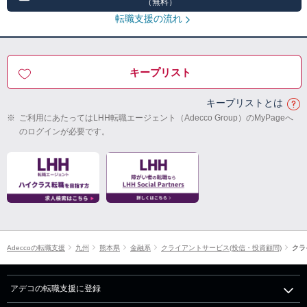
（無料）
転職支援の流れ
キープリスト
キープリストとは
※
ご利用にあたってはLHH転職エージェント（Adecco Group）のMyPageへ
のログインが必要です。
Adeccoの転職支援
九州
熊本県
金融系
クライアントサービス(投信・投資顧問)
クラ
アデコの転職支援に登録