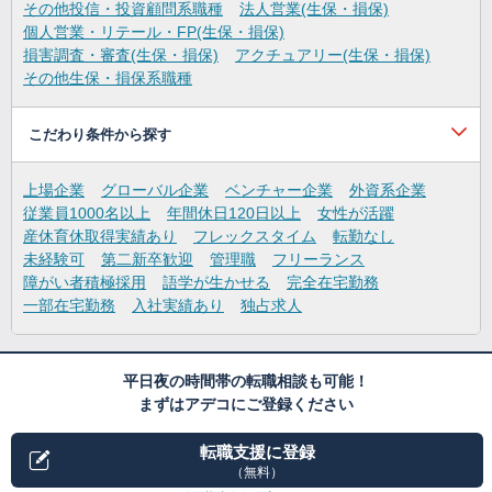
その他投信・投資顧問系職種
法人営業(生保・損保)
個人営業・リテール・FP(生保・損保)
損害調査・審査(生保・損保)
アクチュアリー(生保・損保)
その他生保・損保系職種
こだわり条件から探す
上場企業
グローバル企業
ベンチャー企業
外資系企業
従業員1000名以上
年間休日120日以上
女性が活躍
産休育休取得実績あり
フレックスタイム
転勤なし
未経験可
第二新卒歓迎
管理職
フリーランス
障がい者積極採用
語学が生かせる
完全在宅勤務
一部在宅勤務
入社実績あり
独占求人
平日夜の時間帯の転職相談も可能！
まずはアデコにご登録ください
転職支援に登録
（無料）