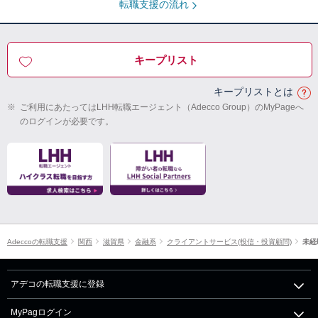
転職支援の流れ
キープリスト
キープリストとは
※
ご利用にあたってはLHH転職エージェント（Adecco Group）のMyPageへ
のログインが必要です。
Adeccoの転職支援
関西
滋賀県
金融系
クライアントサービス(投信・投資顧問)
未経
アデコの転職支援に登録
MyPagログイン