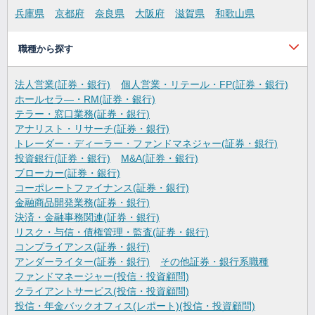
兵庫県
京都府
奈良県
大阪府
滋賀県
和歌山県
職種から探す
法人営業(証券・銀行)
個人営業・リテール・FP(証券・銀行)
ホールセラ―・RM(証券・銀行)
テラー・窓口業務(証券・銀行)
アナリスト・リサーチ(証券・銀行)
トレーダー・ディーラー・ファンドマネジャー(証券・銀行)
投資銀行(証券・銀行)
M&A(証券・銀行)
ブローカー(証券・銀行)
コーポレートファイナンス(証券・銀行)
金融商品開発業務(証券・銀行)
決済・金融事務関連(証券・銀行)
リスク・与信・債権管理・監査(証券・銀行)
コンプライアンス(証券・銀行)
アンダーライター(証券・銀行)
その他証券・銀行系職種
ファンドマネージャー(投信・投資顧問)
クライアントサービス(投信・投資顧問)
投信・年金バックオフィス(レポート)(投信・投資顧問)