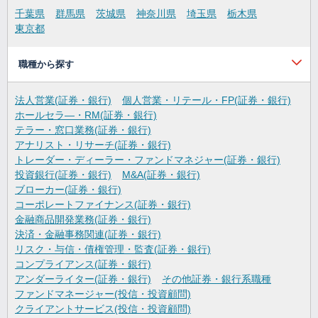
千葉県
群馬県
茨城県
神奈川県
埼玉県
栃木県
東京都
職種から探す
法人営業(証券・銀行)
個人営業・リテール・FP(証券・銀行)
ホールセラ―・RM(証券・銀行)
テラー・窓口業務(証券・銀行)
アナリスト・リサーチ(証券・銀行)
トレーダー・ディーラー・ファンドマネジャー(証券・銀行)
投資銀行(証券・銀行)
M&A(証券・銀行)
ブローカー(証券・銀行)
コーポレートファイナンス(証券・銀行)
金融商品開発業務(証券・銀行)
決済・金融事務関連(証券・銀行)
リスク・与信・債権管理・監査(証券・銀行)
コンプライアンス(証券・銀行)
アンダーライター(証券・銀行)
その他証券・銀行系職種
ファンドマネージャー(投信・投資顧問)
クライアントサービス(投信・投資顧問)