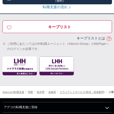
（無料）
転職支援の流れ
キープリスト
キープリストとは
※
ご利用にあたってはLHH転職エージェント（Adecco Group）のMyPageへ
のログインが必要です。
Adeccoの転職支援
関東
栃木県
金融系
クライアントサービス(投信・投資顧問)
上場
アデコの転職支援に登録