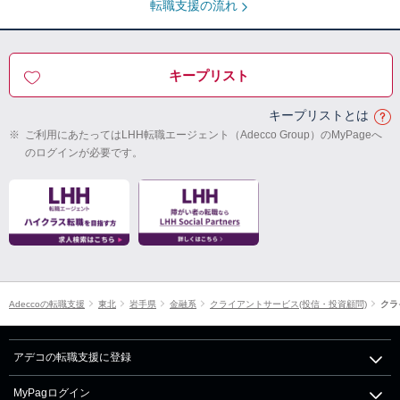
転職支援の流れ
キープリスト
キープリストとは
※
ご利用にあたってはLHH転職エージェント（Adecco Group）のMyPageへ
のログインが必要です。
Adeccoの転職支援
東北
岩手県
金融系
クライアントサービス(投信・投資顧問)
クラ
アデコの転職支援に登録
MyPagログイン