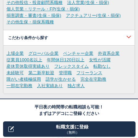
その他投信・投資顧問系職種
法人営業(生保・損保)
個人営業・リテール・FP(生保・損保)
損害調査・審査(生保・損保)
アクチュアリー(生保・損保)
その他生保・損保系職種
こだわり条件から探す
上場企業
グローバル企業
ベンチャー企業
外資系企業
従業員1000名以上
年間休日120日以上
女性が活躍
産休育休取得実績あり
フレックスタイム
転勤なし
未経験可
第二新卒歓迎
管理職
フリーランス
障がい者積極採用
語学が生かせる
完全在宅勤務
一部在宅勤務
入社実績あり
独占求人
平日夜の時間帯の転職相談も可能！
まずはアデコにご登録ください
転職支援に登録
（無料）