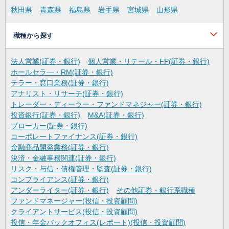
秋田県
青森県
福島県
岩手県
宮城県
山形県
職種から探す
法人営業(証券・銀行)
個人営業・リテール・FP(証券・銀行)
ホールセラ―・RM(証券・銀行)
テラー・窓口業務(証券・銀行)
アナリスト・リサーチ(証券・銀行)
トレーダー・ディーラー・ファンドマネジャー(証券・銀行)
投資銀行(証券・銀行)
M&A(証券・銀行)
ブローカー(証券・銀行)
コーポレートファイナンス(証券・銀行)
金融商品開発業務(証券・銀行)
決済・金融事務関連(証券・銀行)
リスク・与信・債権管理・監査(証券・銀行)
コンプライアンス(証券・銀行)
アンダーライター(証券・銀行)
その他証券・銀行系職種
ファンドマネージャー(投信・投資顧問)
クライアントサービス(投信・投資顧問)
投信・年金バックオフィス(レポート)(投信・投資顧問)