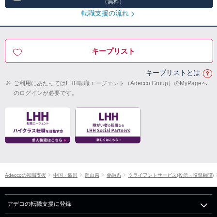
（無料）
転職支援の流れ
キープリスト
キープリストとは
※
ご利用にあたってはLHH転職エージェント（Adecco Group）のMyPageへ
のログインが必要です。
Adeccoの転職支援
中国・四国
岡山県
金融系
クライアントサービス(投信・投資顧問)
アデコの転職支援に登録