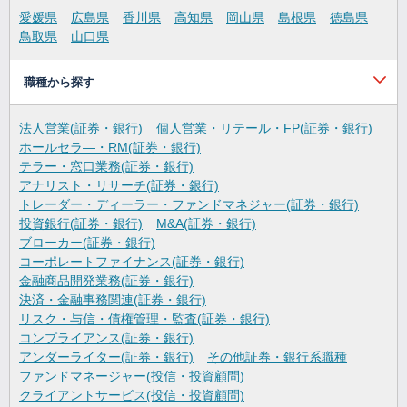
愛媛県
広島県
香川県
高知県
岡山県
島根県
徳島県
鳥取県
山口県
職種から探す
法人営業(証券・銀行)
個人営業・リテール・FP(証券・銀行)
ホールセラ―・RM(証券・銀行)
テラー・窓口業務(証券・銀行)
アナリスト・リサーチ(証券・銀行)
トレーダー・ディーラー・ファンドマネジャー(証券・銀行)
投資銀行(証券・銀行)
M&A(証券・銀行)
ブローカー(証券・銀行)
コーポレートファイナンス(証券・銀行)
金融商品開発業務(証券・銀行)
決済・金融事務関連(証券・銀行)
リスク・与信・債権管理・監査(証券・銀行)
コンプライアンス(証券・銀行)
アンダーライター(証券・銀行)
その他証券・銀行系職種
ファンドマネージャー(投信・投資顧問)
クライアントサービス(投信・投資顧問)