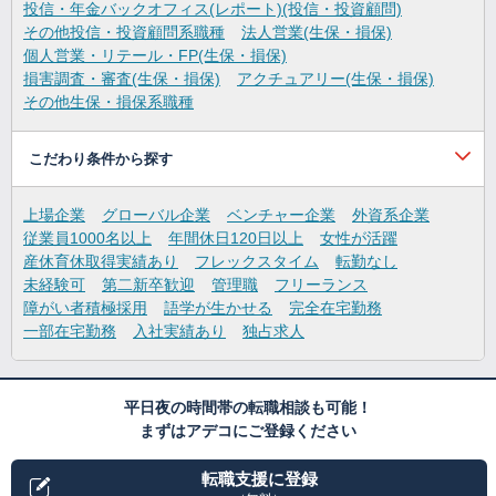
投信・年金バックオフィス(レポート)(投信・投資顧問)
その他投信・投資顧問系職種
法人営業(生保・損保)
個人営業・リテール・FP(生保・損保)
損害調査・審査(生保・損保)
アクチュアリー(生保・損保)
その他生保・損保系職種
こだわり条件から探す
上場企業
グローバル企業
ベンチャー企業
外資系企業
従業員1000名以上
年間休日120日以上
女性が活躍
産休育休取得実績あり
フレックスタイム
転勤なし
未経験可
第二新卒歓迎
管理職
フリーランス
障がい者積極採用
語学が生かせる
完全在宅勤務
一部在宅勤務
入社実績あり
独占求人
平日夜の時間帯の転職相談も可能！
まずはアデコにご登録ください
転職支援に登録