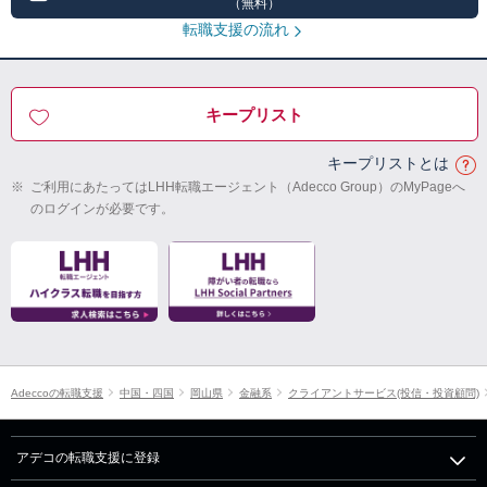
（無料）
転職支援の流れ
キープリスト
キープリストとは
※
ご利用にあたってはLHH転職エージェント（Adecco Group）のMyPageへ
のログインが必要です。
Adeccoの転職支援
中国・四国
岡山県
金融系
クライアントサービス(投信・投資顧問)
アデコの転職支援に登録