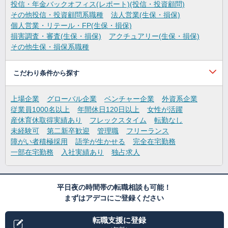
投信・年金バックオフィス(レポート)(投信・投資顧問)
その他投信・投資顧問系職種
法人営業(生保・損保)
個人営業・リテール・FP(生保・損保)
損害調査・審査(生保・損保)
アクチュアリー(生保・損保)
その他生保・損保系職種
こだわり条件から探す
上場企業
グローバル企業
ベンチャー企業
外資系企業
従業員1000名以上
年間休日120日以上
女性が活躍
産休育休取得実績あり
フレックスタイム
転勤なし
未経験可
第二新卒歓迎
管理職
フリーランス
障がい者積極採用
語学が生かせる
完全在宅勤務
一部在宅勤務
入社実績あり
独占求人
平日夜の時間帯の転職相談も可能！
まずはアデコにご登録ください
転職支援に登録