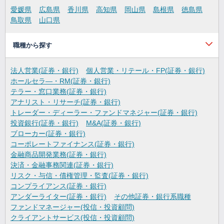
愛媛県
広島県
香川県
高知県
岡山県
島根県
徳島県
鳥取県
山口県
職種から探す
法人営業(証券・銀行)
個人営業・リテール・FP(証券・銀行)
ホールセラ―・RM(証券・銀行)
テラー・窓口業務(証券・銀行)
アナリスト・リサーチ(証券・銀行)
トレーダー・ディーラー・ファンドマネジャー(証券・銀行)
投資銀行(証券・銀行)
M&A(証券・銀行)
ブローカー(証券・銀行)
コーポレートファイナンス(証券・銀行)
金融商品開発業務(証券・銀行)
決済・金融事務関連(証券・銀行)
リスク・与信・債権管理・監査(証券・銀行)
コンプライアンス(証券・銀行)
アンダーライター(証券・銀行)
その他証券・銀行系職種
ファンドマネージャー(投信・投資顧問)
クライアントサービス(投信・投資顧問)