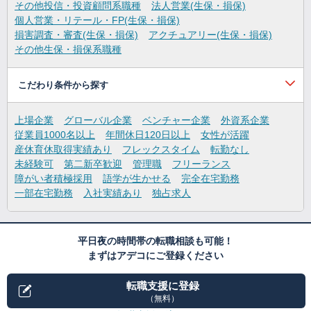
その他投信・投資顧問系職種
法人営業(生保・損保)
個人営業・リテール・FP(生保・損保)
損害調査・審査(生保・損保)
アクチュアリー(生保・損保)
その他生保・損保系職種
こだわり条件から探す
上場企業
グローバル企業
ベンチャー企業
外資系企業
従業員1000名以上
年間休日120日以上
女性が活躍
産休育休取得実績あり
フレックスタイム
転勤なし
未経験可
第二新卒歓迎
管理職
フリーランス
障がい者積極採用
語学が生かせる
完全在宅勤務
一部在宅勤務
入社実績あり
独占求人
平日夜の時間帯の転職相談も可能！
まずはアデコにご登録ください
転職支援に登録
（無料）