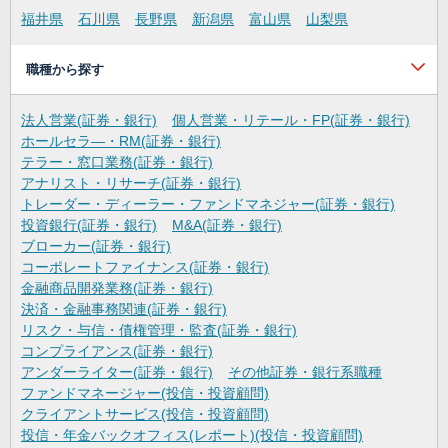
福井県
石川県
長野県
新潟県
富山県
山梨県
職種から探す
法人営業(証券・銀行)
個人営業・リテール・FP(証券・銀行)
ホールセラ―・RM(証券・銀行)
テラー・窓口業務(証券・銀行)
アナリスト・リサーチ(証券・銀行)
トレーダー・ディーラー・ファンドマネジャー(証券・銀行)
投資銀行(証券・銀行)
M&A(証券・銀行)
ブローカー(証券・銀行)
コーポレートファイナンス(証券・銀行)
金融商品開発業務(証券・銀行)
決済・金融事務関連(証券・銀行)
リスク・与信・債権管理・監査(証券・銀行)
コンプライアンス(証券・銀行)
アンダーライター(証券・銀行)
その他証券・銀行系職種
ファンドマネージャー(投信・投資顧問)
クライアントサービス(投信・投資顧問)
投信・年金バックオフィス(レポート)(投信・投資顧問)