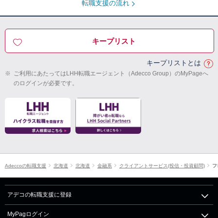
転職支援の流れ
キープリスト
キープリストとは
※
ご利用にあたってはLHH転職エージェント（Adecco Group）のMyPageへ
のログインが必要です。
Adeccoの転職支援
北海道
北海道
金融系
クライアントサービス(投信・投資顧問)
フ
アデコの転職支援に登録
MyPagログイン