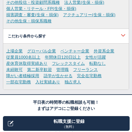
その他投信・投資顧問系職種
法人営業(生保・損保)
個人営業・リテール・FP(生保・損保)
損害調査・審査(生保・損保)
アクチュアリー(生保・損保)
その他生保・損保系職種
こだわり条件から探す
上場企業
グローバル企業
ベンチャー企業
外資系企業
従業員1000名以上
年間休日120日以上
女性が活躍
産休育休取得実績あり
フレックスタイム
転勤なし
未経験可
第二新卒歓迎
管理職
フリーランス
障がい者積極採用
語学が生かせる
完全在宅勤務
一部在宅勤務
入社実績あり
独占求人
平日夜の時間帯の転職相談も可能！
まずはアデコにご登録ください
転職支援に登録
（無料）