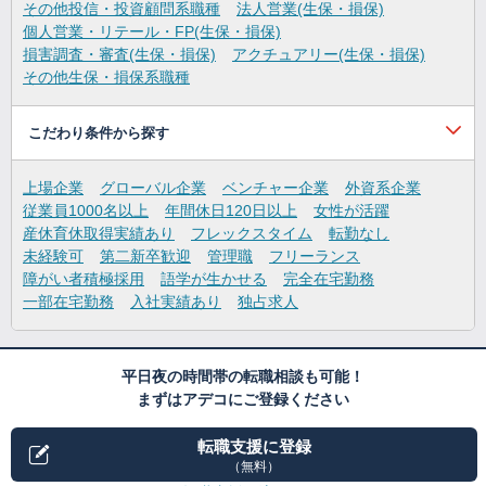
その他投信・投資顧問系職種
法人営業(生保・損保)
個人営業・リテール・FP(生保・損保)
損害調査・審査(生保・損保)
アクチュアリー(生保・損保)
その他生保・損保系職種
こだわり条件から探す
上場企業
グローバル企業
ベンチャー企業
外資系企業
従業員1000名以上
年間休日120日以上
女性が活躍
産休育休取得実績あり
フレックスタイム
転勤なし
未経験可
第二新卒歓迎
管理職
フリーランス
障がい者積極採用
語学が生かせる
完全在宅勤務
一部在宅勤務
入社実績あり
独占求人
平日夜の時間帯の転職相談も可能！
まずはアデコにご登録ください
転職支援に登録
（無料）