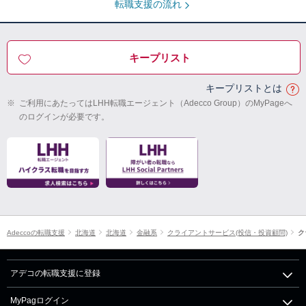
転職支援の流れ
キープリスト
キープリストとは
※
ご利用にあたってはLHH転職エージェント（Adecco Group）のMyPageへ
のログインが必要です。
Adeccoの転職支援
北海道
北海道
金融系
クライアントサービス(投信・投資顧問)
ク
アデコの転職支援に登録
MyPagログイン