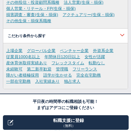
その他投信・投資顧問系職種
法人営業(生保・損保)
個人営業・リテール・FP(生保・損保)
損害調査・審査(生保・損保)
アクチュアリー(生保・損保)
その他生保・損保系職種
こだわり条件から探す
上場企業
グローバル企業
ベンチャー企業
外資系企業
従業員1000名以上
年間休日120日以上
女性が活躍
産休育休取得実績あり
フレックスタイム
転勤なし
未経験可
第二新卒歓迎
管理職
フリーランス
障がい者積極採用
語学が生かせる
完全在宅勤務
一部在宅勤務
入社実績あり
独占求人
平日夜の時間帯の転職相談も可能！
まずはアデコにご登録ください
転職支援に登録
（無料）