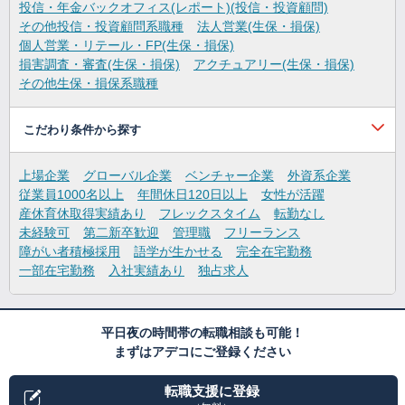
投信・年金バックオフィス(レポート)(投信・投資顧問)
その他投信・投資顧問系職種
法人営業(生保・損保)
個人営業・リテール・FP(生保・損保)
損害調査・審査(生保・損保)
アクチュアリー(生保・損保)
その他生保・損保系職種
こだわり条件から探す
上場企業
グローバル企業
ベンチャー企業
外資系企業
従業員1000名以上
年間休日120日以上
女性が活躍
産休育休取得実績あり
フレックスタイム
転勤なし
未経験可
第二新卒歓迎
管理職
フリーランス
障がい者積極採用
語学が生かせる
完全在宅勤務
一部在宅勤務
入社実績あり
独占求人
平日夜の時間帯の転職相談も可能！
まずはアデコにご登録ください
転職支援に登録