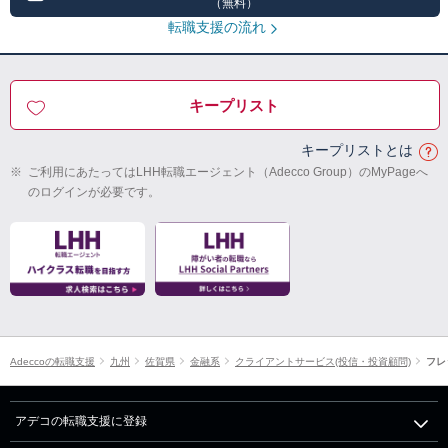
（無料）
転職支援の流れ
キープリスト
キープリストとは
※
ご利用にあたってはLHH転職エージェント（Adecco Group）のMyPageへ
のログインが必要です。
Adeccoの転職支援
九州
佐賀県
金融系
クライアントサービス(投信・投資顧問)
フレ
アデコの転職支援に登録