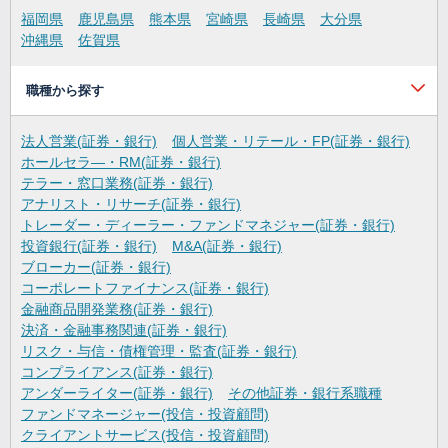
福岡県
鹿児島県
熊本県
宮崎県
長崎県
大分県
沖縄県
佐賀県
職種から探す
法人営業(証券・銀行)
個人営業・リテール・FP(証券・銀行)
ホールセラ―・RM(証券・銀行)
テラー・窓口業務(証券・銀行)
アナリスト・リサーチ(証券・銀行)
トレーダー・ディーラー・ファンドマネジャー(証券・銀行)
投資銀行(証券・銀行)
M&A(証券・銀行)
ブローカー(証券・銀行)
コーポレートファイナンス(証券・銀行)
金融商品開発業務(証券・銀行)
決済・金融事務関連(証券・銀行)
リスク・与信・債権管理・監査(証券・銀行)
コンプライアンス(証券・銀行)
アンダーライター(証券・銀行)
その他証券・銀行系職種
ファンドマネージャー(投信・投資顧問)
クライアントサービス(投信・投資顧問)