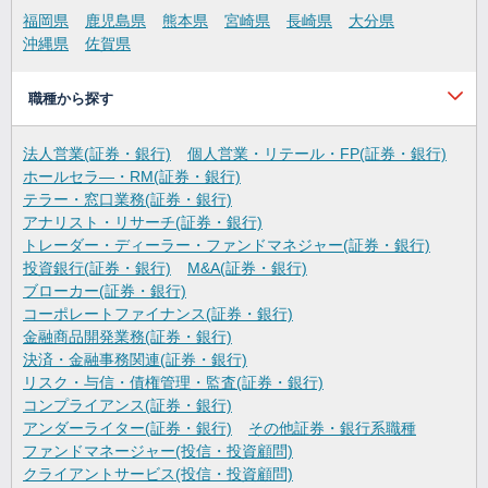
福岡県
鹿児島県
熊本県
宮崎県
長崎県
大分県
沖縄県
佐賀県
職種から探す
法人営業(証券・銀行)
個人営業・リテール・FP(証券・銀行)
ホールセラ―・RM(証券・銀行)
テラー・窓口業務(証券・銀行)
アナリスト・リサーチ(証券・銀行)
トレーダー・ディーラー・ファンドマネジャー(証券・銀行)
投資銀行(証券・銀行)
M&A(証券・銀行)
ブローカー(証券・銀行)
コーポレートファイナンス(証券・銀行)
金融商品開発業務(証券・銀行)
決済・金融事務関連(証券・銀行)
リスク・与信・債権管理・監査(証券・銀行)
コンプライアンス(証券・銀行)
アンダーライター(証券・銀行)
その他証券・銀行系職種
ファンドマネージャー(投信・投資顧問)
クライアントサービス(投信・投資顧問)