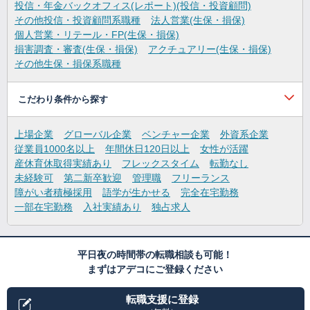
投信・年金バックオフィス(レポート)(投信・投資顧問)
その他投信・投資顧問系職種
法人営業(生保・損保)
個人営業・リテール・FP(生保・損保)
損害調査・審査(生保・損保)
アクチュアリー(生保・損保)
その他生保・損保系職種
こだわり条件から探す
上場企業
グローバル企業
ベンチャー企業
外資系企業
従業員1000名以上
年間休日120日以上
女性が活躍
産休育休取得実績あり
フレックスタイム
転勤なし
未経験可
第二新卒歓迎
管理職
フリーランス
障がい者積極採用
語学が生かせる
完全在宅勤務
一部在宅勤務
入社実績あり
独占求人
平日夜の時間帯の転職相談も可能！
まずはアデコにご登録ください
転職支援に登録