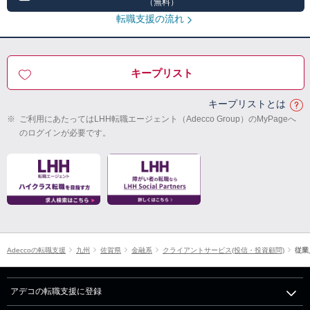
（無料）
転職支援の流れ
キープリスト
キープリストとは
※
ご利用にあたってはLHH転職エージェント（Adecco Group）のMyPageへ
のログインが必要です。
Adeccoの転職支援
九州
佐賀県
金融系
クライアントサービス(投信・投資顧問)
従業
アデコの転職支援に登録