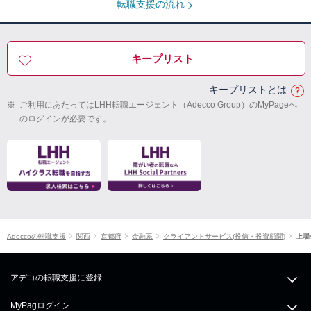
転職支援の流れ
キープリスト
キープリストとは
※
ご利用にあたってはLHH転職エージェント（Adecco Group）のMyPageへ
のログインが必要です。
Adeccoの転職支援
関西
京都府
金融系
クライアントサービス(投信・投資顧問)
上場
アデコの転職支援に登録
MyPagログイン