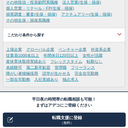
その他投信・投資顧問系職種
法人営業(生保・損保)
個人営業・リテール・FP(生保・損保)
損害調査・審査(生保・損保)
アクチュアリー(生保・損保)
その他生保・損保系職種
こだわり条件から探す
上場企業
グローバル企業
ベンチャー企業
外資系企業
従業員1000名以上
年間休日120日以上
女性が活躍
産休育休取得実績あり
フレックスタイム
転勤なし
未経験可
第二新卒歓迎
管理職
フリーランス
障がい者積極採用
語学が生かせる
完全在宅勤務
一部在宅勤務
入社実績あり
独占求人
平日夜の時間帯の転職相談も可能！
まずはアデコにご登録ください
転職支援に登録
（無料）