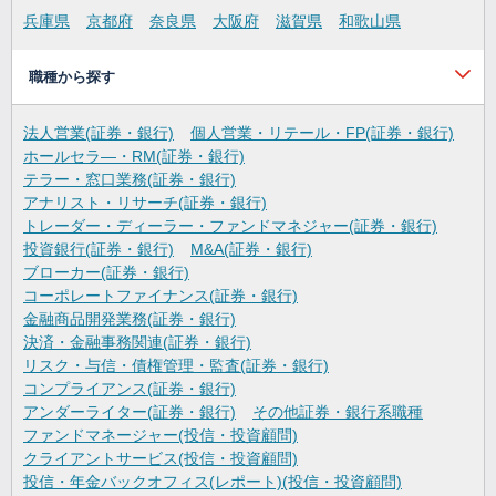
兵庫県
京都府
奈良県
大阪府
滋賀県
和歌山県
職種から探す
法人営業(証券・銀行)
個人営業・リテール・FP(証券・銀行)
ホールセラ―・RM(証券・銀行)
テラー・窓口業務(証券・銀行)
アナリスト・リサーチ(証券・銀行)
トレーダー・ディーラー・ファンドマネジャー(証券・銀行)
投資銀行(証券・銀行)
M&A(証券・銀行)
ブローカー(証券・銀行)
コーポレートファイナンス(証券・銀行)
金融商品開発業務(証券・銀行)
決済・金融事務関連(証券・銀行)
リスク・与信・債権管理・監査(証券・銀行)
コンプライアンス(証券・銀行)
アンダーライター(証券・銀行)
その他証券・銀行系職種
ファンドマネージャー(投信・投資顧問)
クライアントサービス(投信・投資顧問)
投信・年金バックオフィス(レポート)(投信・投資顧問)