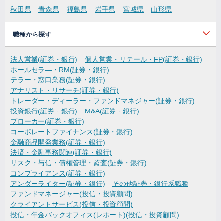
秋田県
青森県
福島県
岩手県
宮城県
山形県
職種から探す
法人営業(証券・銀行)
個人営業・リテール・FP(証券・銀行)
ホールセラ―・RM(証券・銀行)
テラー・窓口業務(証券・銀行)
アナリスト・リサーチ(証券・銀行)
トレーダー・ディーラー・ファンドマネジャー(証券・銀行)
投資銀行(証券・銀行)
M&A(証券・銀行)
ブローカー(証券・銀行)
コーポレートファイナンス(証券・銀行)
金融商品開発業務(証券・銀行)
決済・金融事務関連(証券・銀行)
リスク・与信・債権管理・監査(証券・銀行)
コンプライアンス(証券・銀行)
アンダーライター(証券・銀行)
その他証券・銀行系職種
ファンドマネージャー(投信・投資顧問)
クライアントサービス(投信・投資顧問)
投信・年金バックオフィス(レポート)(投信・投資顧問)