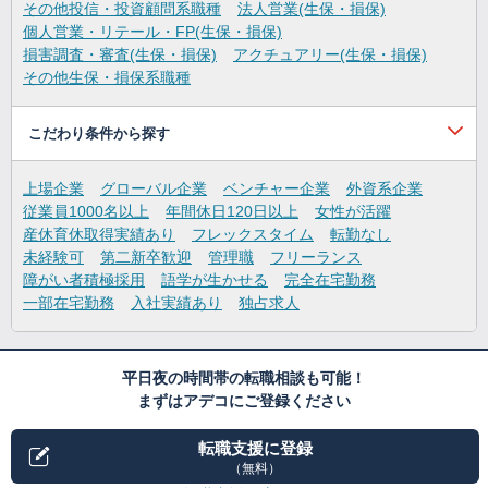
その他投信・投資顧問系職種
法人営業(生保・損保)
個人営業・リテール・FP(生保・損保)
損害調査・審査(生保・損保)
アクチュアリー(生保・損保)
その他生保・損保系職種
こだわり条件から探す
上場企業
グローバル企業
ベンチャー企業
外資系企業
従業員1000名以上
年間休日120日以上
女性が活躍
産休育休取得実績あり
フレックスタイム
転勤なし
未経験可
第二新卒歓迎
管理職
フリーランス
障がい者積極採用
語学が生かせる
完全在宅勤務
一部在宅勤務
入社実績あり
独占求人
平日夜の時間帯の転職相談も可能！
まずはアデコにご登録ください
転職支援に登録
（無料）