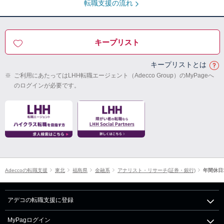
転職支援の流れ
キープリスト
キープリストとは
※
ご利用にあたってはLHH転職エージェント（Adecco Group）のMyPageへ
のログインが必要です。
Adeccoの転職支援
東北
福島県
金融系
アナリスト・リサーチ(証券・銀行)
年間休日
アデコの転職支援に登録
MyPagログイン