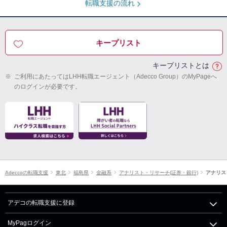
転職支援の流れ
キープリスト
キープリストとは
※
ご利用にあたってはLHH転職エージェント（Adecco Group）のMyPageへ
のログインが必要です。
Adeccoの転職支援
東北
福島県
金融系
アナリスト・リサーチ(証券・銀行)
アナリス
アデコの転職支援に登録
MyPagログイン