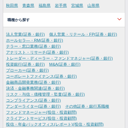
秋田県
青森県
福島県
岩手県
宮城県
山形県
職種から探す
法人営業(証券・銀行)
個人営業・リテール・FP(証券・銀行)
ホールセラ―・RM(証券・銀行)
テラー・窓口業務(証券・銀行)
アナリスト・リサーチ(証券・銀行)
トレーダー・ディーラー・ファンドマネジャー(証券・銀行)
投資銀行(証券・銀行)
M&A(証券・銀行)
ブローカー(証券・銀行)
コーポレートファイナンス(証券・銀行)
金融商品開発業務(証券・銀行)
決済・金融事務関連(証券・銀行)
リスク・与信・債権管理・監査(証券・銀行)
コンプライアンス(証券・銀行)
アンダーライター(証券・銀行)
その他証券・銀行系職種
ファンドマネージャー(投信・投資顧問)
クライアントサービス(投信・投資顧問)
投信・年金バックオフィス(レポート)(投信・投資顧問)