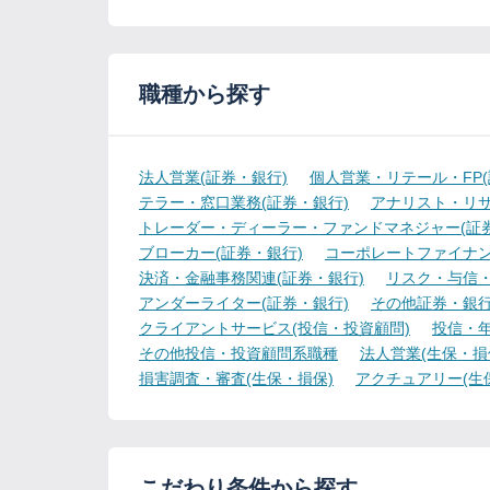
職種から探す
法人営業(証券・銀行)
個人営業・リテール・FP(
テラー・窓口業務(証券・銀行)
アナリスト・リサ
トレーダー・ディーラー・ファンドマネジャー(証券
ブローカー(証券・銀行)
コーポレートファイナン
決済・金融事務関連(証券・銀行)
リスク・与信・
アンダーライター(証券・銀行)
その他証券・銀
クライアントサービス(投信・投資顧問)
投信・年
その他投信・投資顧問系職種
法人営業(生保・損
損害調査・審査(生保・損保)
アクチュアリー(生
こだわり条件から探す