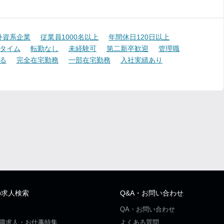
外資系企業
従業員1000名以上
年間休日120日以上
タイム
転勤なし
未経験可
第二新卒歓迎
管理職
る
完全在宅勤務
一部在宅勤務
入社実績あり
の求人検索
Q&A・お問い合わせ
QA・お問い合わせ
職求人・お仕事特集
よくある質問