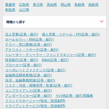
愛媛県
広島県
香川県
高知県
岡山県
島根県
徳島県
鳥取県
山口県
職種から探す
法人営業(証券・銀行)
個人営業・リテール・FP(証券・銀行)
ホールセラ―・RM(証券・銀行)
テラー・窓口業務(証券・銀行)
アナリスト・リサーチ(証券・銀行)
トレーダー・ディーラー・ファンドマネジャー(証券・銀行)
投資銀行(証券・銀行)
M&A(証券・銀行)
ブローカー(証券・銀行)
コーポレートファイナンス(証券・銀行)
金融商品開発業務(証券・銀行)
決済・金融事務関連(証券・銀行)
リスク・与信・債権管理・監査(証券・銀行)
コンプライアンス(証券・銀行)
アンダーライター(証券・銀行)
その他証券・銀行系職種
ファンドマネージャー(投信・投資顧問)
クライアントサービス(投信・投資顧問)