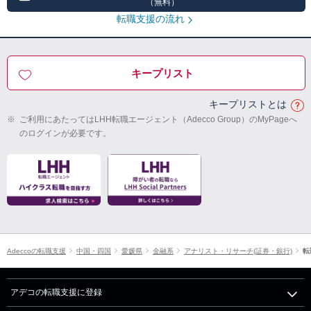
（無料）
転職支援の流れ
キープリスト
キープリストとは
※
ご利用にあたってはLHH転職エージェント（Adecco Group）のMyPageへ
のログインが必要です。
Adeccoの転職支援
中国・四国
愛媛県
金融系
アナリスト・リサーチ(証券・銀行)
転
アデコの転職支援に登録