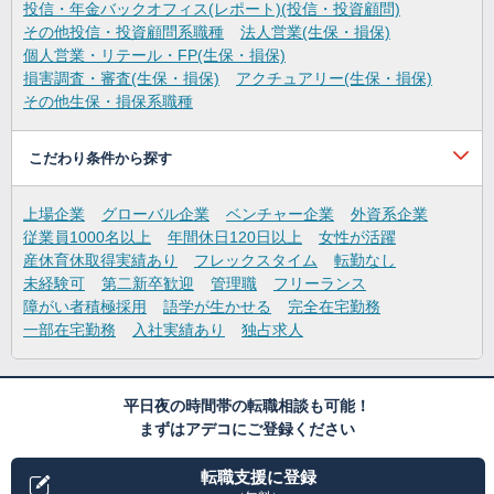
投信・年金バックオフィス(レポート)(投信・投資顧問)
その他投信・投資顧問系職種
法人営業(生保・損保)
個人営業・リテール・FP(生保・損保)
損害調査・審査(生保・損保)
アクチュアリー(生保・損保)
その他生保・損保系職種
こだわり条件から探す
上場企業
グローバル企業
ベンチャー企業
外資系企業
従業員1000名以上
年間休日120日以上
女性が活躍
産休育休取得実績あり
フレックスタイム
転勤なし
未経験可
第二新卒歓迎
管理職
フリーランス
障がい者積極採用
語学が生かせる
完全在宅勤務
一部在宅勤務
入社実績あり
独占求人
平日夜の時間帯の転職相談も可能！
まずはアデコにご登録ください
転職支援に登録