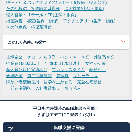
投信・年金バックオフィス(レポート)(投信・投資顧問)
その他投信・投資顧問系職種
法人営業(生保・損保)
個人営業・リテール・FP(生保・損保)
損害調査・審査(生保・損保)
アクチュアリー(生保・損保)
その他生保・損保系職種
こだわり条件から探す
上場企業
グローバル企業
ベンチャー企業
外資系企業
従業員1000名以上
年間休日120日以上
女性が活躍
産休育休取得実績あり
フレックスタイム
転勤なし
未経験可
第二新卒歓迎
管理職
フリーランス
障がい者積極採用
語学が生かせる
完全在宅勤務
一部在宅勤務
入社実績あり
独占求人
平日夜の時間帯の転職相談も可能！
まずはアデコにご登録ください
転職支援に登録