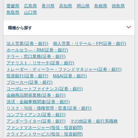
愛媛県
広島県
香川県
高知県
岡山県
島根県
徳島県
鳥取県
山口県
職種から探す
法人営業(証券・銀行)
個人営業・リテール・FP(証券・銀行)
ホールセラ―・RM(証券・銀行)
テラー・窓口業務(証券・銀行)
アナリスト・リサーチ(証券・銀行)
トレーダー・ディーラー・ファンドマネジャー(証券・銀行)
投資銀行(証券・銀行)
M&A(証券・銀行)
ブローカー(証券・銀行)
コーポレートファイナンス(証券・銀行)
金融商品開発業務(証券・銀行)
決済・金融事務関連(証券・銀行)
リスク・与信・債権管理・監査(証券・銀行)
コンプライアンス(証券・銀行)
アンダーライター(証券・銀行)
その他証券・銀行系職種
ファンドマネージャー(投信・投資顧問)
クライアントサービス(投信・投資顧問)