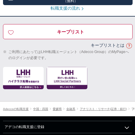
（無料）
転職支援の流れ
キープリスト
キープリストとは
※
ご利用にあたってはLHH転職エージェント（Adecco Group）のMyPageへ
のログインが必要です。
Adeccoの転職支援
中国・四国
愛媛県
金融系
アナリスト・リサーチ(証券・銀行)
フ
アデコの転職支援に登録