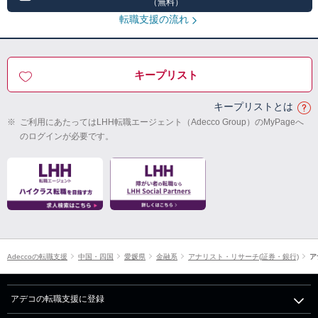
（無料）
転職支援の流れ
キープリスト
キープリストとは
※
ご利用にあたってはLHH転職エージェント（Adecco Group）のMyPageへ
のログインが必要です。
Adeccoの転職支援
中国・四国
愛媛県
金融系
アナリスト・リサーチ(証券・銀行)
ア
アデコの転職支援に登録