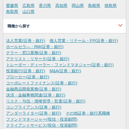
愛媛県
広島県
香川県
高知県
岡山県
島根県
徳島県
鳥取県
山口県
職種から探す
法人営業(証券・銀行)
個人営業・リテール・FP(証券・銀行)
ホールセラ―・RM(証券・銀行)
テラー・窓口業務(証券・銀行)
アナリスト・リサーチ(証券・銀行)
トレーダー・ディーラー・ファンドマネジャー(証券・銀行)
投資銀行(証券・銀行)
M&A(証券・銀行)
ブローカー(証券・銀行)
コーポレートファイナンス(証券・銀行)
金融商品開発業務(証券・銀行)
決済・金融事務関連(証券・銀行)
リスク・与信・債権管理・監査(証券・銀行)
コンプライアンス(証券・銀行)
アンダーライター(証券・銀行)
その他証券・銀行系職種
ファンドマネージャー(投信・投資顧問)
クライアントサービス(投信・投資顧問)