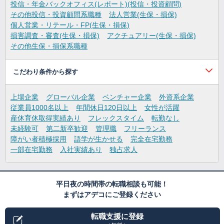
投信・年金バックオフィス(レポート)(投信・投資顧問)
その他投信・投資顧問系職種
法人営業(生保・損保)
個人営業・リテール・FP(生保・損保)
損害調査・審査(生保・損保)
アクチュアリー(生保・損保)
その他生保・損保系職種
こだわり条件から探す
上場企業
グローバル企業
ベンチャー企業
外資系企業
従業員1000名以上
年間休日120日以上
女性が活躍
産休育休取得実績あり
フレックスタイム
転勤なし
未経験可
第二新卒歓迎
管理職
フリーランス
障がい者積極採用
語学が生かせる
完全在宅勤務
一部在宅勤務
入社実績あり
独占求人
平日夜の時間帯の転職相談も可能！
まずはアデコにご登録ください
転職支援に登録