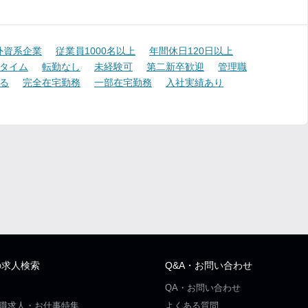
外資系企業
従業員1000名以上
年間休日120日以上
タイム
転勤なし
未経験可
第二新卒歓迎
管理職
る
完全在宅勤務
一部在宅勤務
入社実績あり
の求人検索
Q&A・お問い合わせ
QA・お問い合わせ
職求人・お仕事特集
よくある質問