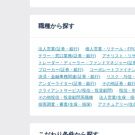
職種から探す
法人営業(証券・銀行)
個人営業・リテール・FP(
テラー・窓口業務(証券・銀行)
アナリスト・リサ
トレーダー・ディーラー・ファンドマネジャー(証券
ブローカー(証券・銀行)
コーポレートファイナン
決済・金融事務関連(証券・銀行)
リスク・与信・
アンダーライター(証券・銀行)
その他証券・銀
クライアントサービス(投信・投資顧問)
投信・年
その他投信・投資顧問系職種
法人営業(生保・損
損害調査・審査(生保・損保)
アクチュアリー(生
こだわり条件から探す