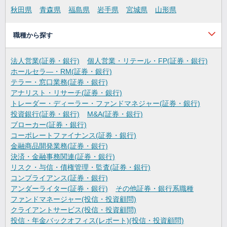
秋田県
青森県
福島県
岩手県
宮城県
山形県
職種から探す
法人営業(証券・銀行)
個人営業・リテール・FP(証券・銀行)
ホールセラ―・RM(証券・銀行)
テラー・窓口業務(証券・銀行)
アナリスト・リサーチ(証券・銀行)
トレーダー・ディーラー・ファンドマネジャー(証券・銀行)
投資銀行(証券・銀行)
M&A(証券・銀行)
ブローカー(証券・銀行)
コーポレートファイナンス(証券・銀行)
金融商品開発業務(証券・銀行)
決済・金融事務関連(証券・銀行)
リスク・与信・債権管理・監査(証券・銀行)
コンプライアンス(証券・銀行)
アンダーライター(証券・銀行)
その他証券・銀行系職種
ファンドマネージャー(投信・投資顧問)
クライアントサービス(投信・投資顧問)
投信・年金バックオフィス(レポート)(投信・投資顧問)