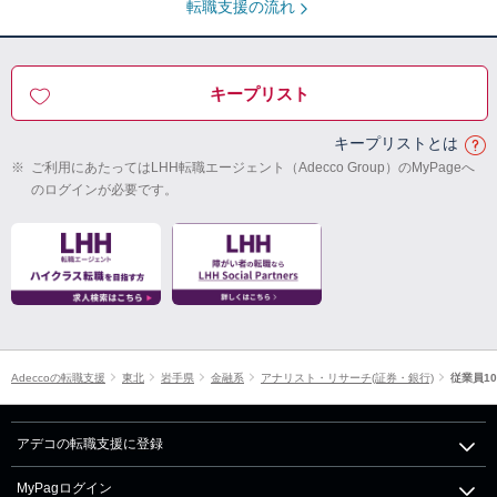
転職支援の流れ
キープリスト
キープリストとは
※
ご利用にあたってはLHH転職エージェント（Adecco Group）のMyPageへ
のログインが必要です。
Adeccoの転職支援
東北
岩手県
金融系
アナリスト・リサーチ(証券・銀行)
従業員10
アデコの転職支援に登録
MyPagログイン