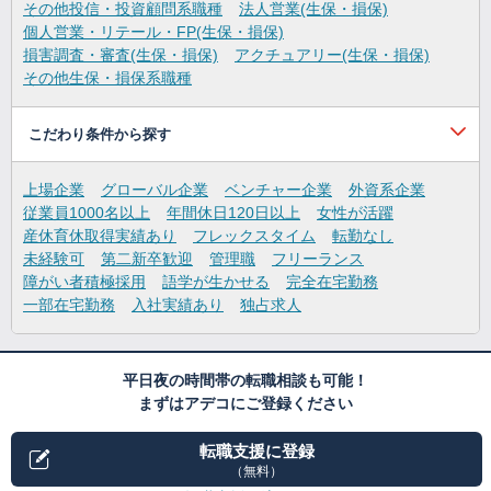
その他投信・投資顧問系職種
法人営業(生保・損保)
個人営業・リテール・FP(生保・損保)
損害調査・審査(生保・損保)
アクチュアリー(生保・損保)
その他生保・損保系職種
こだわり条件から探す
上場企業
グローバル企業
ベンチャー企業
外資系企業
従業員1000名以上
年間休日120日以上
女性が活躍
産休育休取得実績あり
フレックスタイム
転勤なし
未経験可
第二新卒歓迎
管理職
フリーランス
障がい者積極採用
語学が生かせる
完全在宅勤務
一部在宅勤務
入社実績あり
独占求人
平日夜の時間帯の転職相談も可能！
まずはアデコにご登録ください
転職支援に登録
（無料）