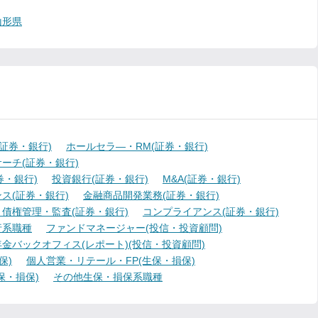
山形県
証券・銀行)
ホールセラ―・RM(証券・銀行)
ーチ(証券・銀行)
・銀行)
投資銀行(証券・銀行)
M&A(証券・銀行)
ス(証券・銀行)
金融商品開発業務(証券・銀行)
債権管理・監査(証券・銀行)
コンプライアンス(証券・銀行)
行系職種
ファンドマネージャー(投信・投資顧問)
金バックオフィス(レポート)(投信・投資顧問)
保)
個人営業・リテール・FP(生保・損保)
保・損保)
その他生保・損保系職種