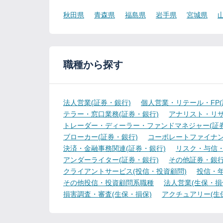
秋田県
青森県
福島県
岩手県
宮城県
職種から探す
法人営業(証券・銀行)
個人営業・リテール・FP(
テラー・窓口業務(証券・銀行)
アナリスト・リサ
トレーダー・ディーラー・ファンドマネジャー(証券
ブローカー(証券・銀行)
コーポレートファイナン
決済・金融事務関連(証券・銀行)
リスク・与信・
アンダーライター(証券・銀行)
その他証券・銀
クライアントサービス(投信・投資顧問)
投信・年
その他投信・投資顧問系職種
法人営業(生保・損
損害調査・審査(生保・損保)
アクチュアリー(生