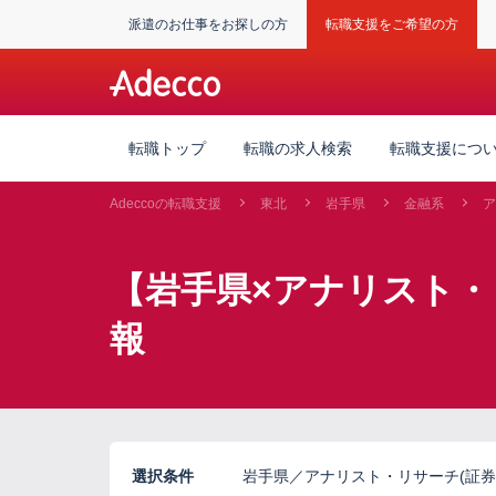
派遣のお仕事をお探しの方
転職支援をご希望の方
転職トップ
転職の求人検索
転職支援につ
Adeccoの転職支援
東北
岩手県
金融系
ア
【岩手県×アナリスト・
報
選択条件
岩手県／アナリスト・リサーチ(証券