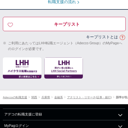
転職支援の流れ
キープリスト
キープリストとは
※
ご利用にあたってはLHH転職エージェント（Adecco Group）のMyPageへ
のログインが必要です。
Adeccoの転職支援
関西
兵庫県
金融系
アナリスト・リサーチ(証券・銀行)
語学が生
アデコの転職支援に登録
MyPagログイン