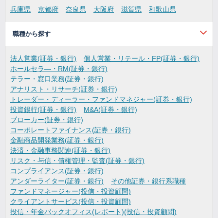
兵庫県
京都府
奈良県
大阪府
滋賀県
和歌山県
職種から探す
法人営業(証券・銀行)
個人営業・リテール・FP(証券・銀行)
ホールセラ―・RM(証券・銀行)
テラー・窓口業務(証券・銀行)
アナリスト・リサーチ(証券・銀行)
トレーダー・ディーラー・ファンドマネジャー(証券・銀行)
投資銀行(証券・銀行)
M&A(証券・銀行)
ブローカー(証券・銀行)
コーポレートファイナンス(証券・銀行)
金融商品開発業務(証券・銀行)
決済・金融事務関連(証券・銀行)
リスク・与信・債権管理・監査(証券・銀行)
コンプライアンス(証券・銀行)
アンダーライター(証券・銀行)
その他証券・銀行系職種
ファンドマネージャー(投信・投資顧問)
クライアントサービス(投信・投資顧問)
投信・年金バックオフィス(レポート)(投信・投資顧問)