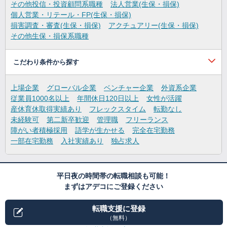
その他投信・投資顧問系職種
法人営業(生保・損保)
個人営業・リテール・FP(生保・損保)
損害調査・審査(生保・損保)
アクチュアリー(生保・損保)
その他生保・損保系職種
こだわり条件から探す
上場企業
グローバル企業
ベンチャー企業
外資系企業
従業員1000名以上
年間休日120日以上
女性が活躍
産休育休取得実績あり
フレックスタイム
転勤なし
未経験可
第二新卒歓迎
管理職
フリーランス
障がい者積極採用
語学が生かせる
完全在宅勤務
一部在宅勤務
入社実績あり
独占求人
平日夜の時間帯の転職相談も可能！
まずはアデコにご登録ください
転職支援に登録
（無料）