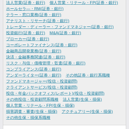
法人営業(証券・銀行)
個人営業・リテール・FP(証券・銀行)
ホールセラ―・RM(証券・銀行)
テラー・窓口業務(証券・銀行)
アナリスト・リサーチ(証券・銀行)
トレーダー・ディーラー・ファンドマネジャー(証券・銀行)
投資銀行(証券・銀行)
M&A(証券・銀行)
ブローカー(証券・銀行)
コーポレートファイナンス(証券・銀行)
金融商品開発業務(証券・銀行)
決済・金融事務関連(証券・銀行)
リスク・与信・債権管理・監査(証券・銀行)
コンプライアンス(証券・銀行)
アンダーライター(証券・銀行)
その他証券・銀行系職種
ファンドマネージャー(投信・投資顧問)
クライアントサービス(投信・投資顧問)
投信・年金バックオフィス(レポート)(投信・投資顧問)
その他投信・投資顧問系職種
法人営業(生保・損保)
個人営業・リテール・FP(生保・損保)
損害調査・審査(生保・損保)
アクチュアリー(生保・損保)
その他生保・損保系職種