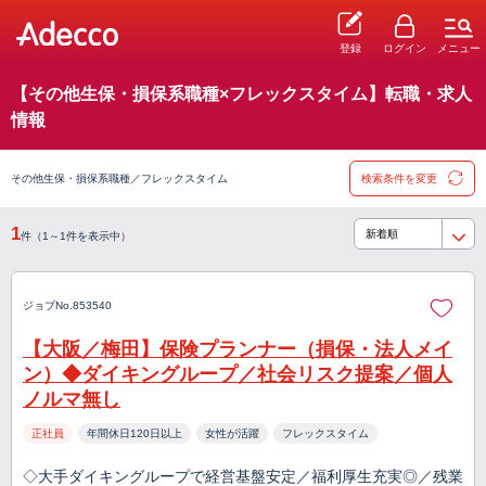
登録
ログイン
メニュー
【その他生保・損保系職種×フレックスタイム】転職・求人
情報
その他生保・損保系職種／フレックスタイム
検索条件を変更
1
件（1～1件を表示中）
ジョブNo.853540
【大阪／梅田】保険プランナー（損保・法人メイ
ン）◆ダイキングループ／社会リスク提案／個人
ノルマ無し
正社員
年間休日120日以上
女性が活躍
フレックスタイム
◇大手ダイキングループで経営基盤安定／福利厚生充実◎／残業