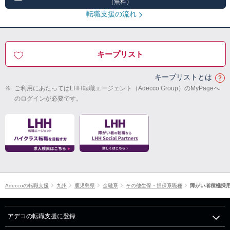
（無料）
転職支援の流れ
キープリスト
キープリストとは
※
ご利用にあたってはLHH転職エージェント（Adecco Group）のMyPageへ
のログインが必要です。
Adeccoの転職支援
九州
鹿児島県
金融系
その他生保・損保系職種
障がい者積極採
アデコの転職支援に登録