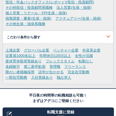
投信・年金バックオフィス(レポート)(投信・投資顧問)
その他投信・投資顧問系職種
法人営業(生保・損保)
個人営業・リテール・FP(生保・損保)
損害調査・審査(生保・損保)
アクチュアリー(生保・損保)
その他生保・損保系職種
こだわり条件から探す
上場企業
グローバル企業
ベンチャー企業
外資系企業
従業員1000名以上
年間休日120日以上
女性が活躍
産休育休取得実績あり
フレックスタイム
転勤なし
未経験可
第二新卒歓迎
管理職
フリーランス
障がい者積極採用
語学が生かせる
完全在宅勤務
一部在宅勤務
入社実績あり
独占求人
平日夜の時間帯の転職相談も可能！
まずはアデコにご登録ください
転職支援に登録