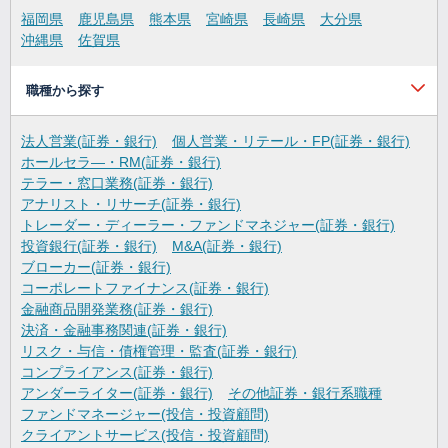
福岡県
鹿児島県
熊本県
宮崎県
長崎県
大分県
沖縄県
佐賀県
職種から探す
法人営業(証券・銀行)
個人営業・リテール・FP(証券・銀行)
ホールセラ―・RM(証券・銀行)
テラー・窓口業務(証券・銀行)
アナリスト・リサーチ(証券・銀行)
トレーダー・ディーラー・ファンドマネジャー(証券・銀行)
投資銀行(証券・銀行)
M&A(証券・銀行)
ブローカー(証券・銀行)
コーポレートファイナンス(証券・銀行)
金融商品開発業務(証券・銀行)
決済・金融事務関連(証券・銀行)
リスク・与信・債権管理・監査(証券・銀行)
コンプライアンス(証券・銀行)
アンダーライター(証券・銀行)
その他証券・銀行系職種
ファンドマネージャー(投信・投資顧問)
クライアントサービス(投信・投資顧問)