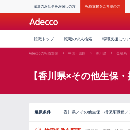
派遣のお仕事をお探しの方
転職支援をご希望の方
転職トップ
転職の求人検索
転職支援につ
Adeccoの転職支援
中国・四国
香川県
金融系
【香川県×その他生保・
選択条件
香川県／その他生保・損保系職種／