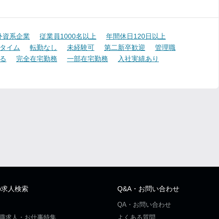
外資系企業
従業員1000名以上
年間休日120日以上
タイム
転勤なし
未経験可
第二新卒歓迎
管理職
る
完全在宅勤務
一部在宅勤務
入社実績あり
の求人検索
Q&A・お問い合わせ
QA・お問い合わせ
職求人・お仕事特集
よくある質問