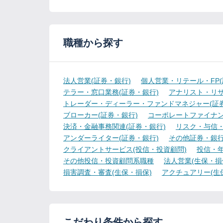
職種から探す
法人営業(証券・銀行)
個人営業・リテール・FP(
テラー・窓口業務(証券・銀行)
アナリスト・リサ
トレーダー・ディーラー・ファンドマネジャー(証券
ブローカー(証券・銀行)
コーポレートファイナン
決済・金融事務関連(証券・銀行)
リスク・与信・
アンダーライター(証券・銀行)
その他証券・銀
クライアントサービス(投信・投資顧問)
投信・年
その他投信・投資顧問系職種
法人営業(生保・損
損害調査・審査(生保・損保)
アクチュアリー(生
こだわり条件から探す