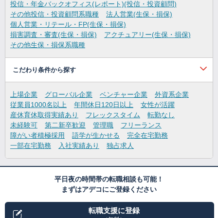
投信・年金バックオフィス(レポート)(投信・投資顧問)
その他投信・投資顧問系職種
法人営業(生保・損保)
個人営業・リテール・FP(生保・損保)
損害調査・審査(生保・損保)
アクチュアリー(生保・損保)
その他生保・損保系職種
こだわり条件から探す
上場企業
グローバル企業
ベンチャー企業
外資系企業
従業員1000名以上
年間休日120日以上
女性が活躍
産休育休取得実績あり
フレックスタイム
転勤なし
未経験可
第二新卒歓迎
管理職
フリーランス
障がい者積極採用
語学が生かせる
完全在宅勤務
一部在宅勤務
入社実績あり
独占求人
平日夜の時間帯の転職相談も可能！
まずはアデコにご登録ください
転職支援に登録