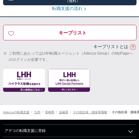
（無料）
転職支援の流れ
キープリスト
キープリストとは
※
ご利用にあたってはLHH転職エージェント（Adecco Group）のMyPageへ
のログインが必要です。
Adeccoの転職支援
九州
長崎県
金融系
その他生保・損保系職種
その他生保・損保
アデコの転職支援に登録