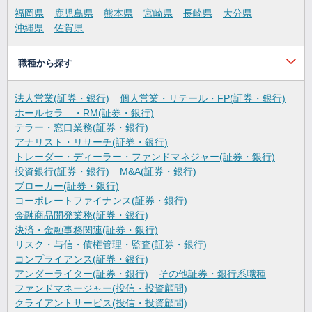
福岡県
鹿児島県
熊本県
宮崎県
長崎県
大分県
沖縄県
佐賀県
職種から探す
法人営業(証券・銀行)
個人営業・リテール・FP(証券・銀行)
ホールセラ―・RM(証券・銀行)
テラー・窓口業務(証券・銀行)
アナリスト・リサーチ(証券・銀行)
トレーダー・ディーラー・ファンドマネジャー(証券・銀行)
投資銀行(証券・銀行)
M&A(証券・銀行)
ブローカー(証券・銀行)
コーポレートファイナンス(証券・銀行)
金融商品開発業務(証券・銀行)
決済・金融事務関連(証券・銀行)
リスク・与信・債権管理・監査(証券・銀行)
コンプライアンス(証券・銀行)
アンダーライター(証券・銀行)
その他証券・銀行系職種
ファンドマネージャー(投信・投資顧問)
クライアントサービス(投信・投資顧問)