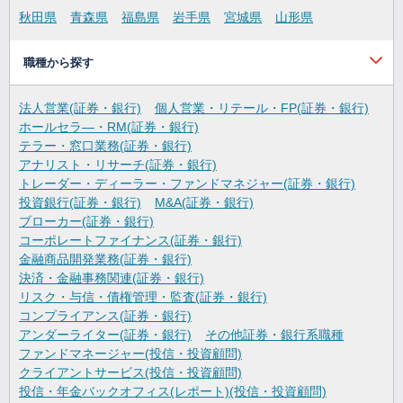
秋田県
青森県
福島県
岩手県
宮城県
山形県
職種から探す
法人営業(証券・銀行)
個人営業・リテール・FP(証券・銀行)
ホールセラ―・RM(証券・銀行)
テラー・窓口業務(証券・銀行)
アナリスト・リサーチ(証券・銀行)
トレーダー・ディーラー・ファンドマネジャー(証券・銀行)
投資銀行(証券・銀行)
M&A(証券・銀行)
ブローカー(証券・銀行)
コーポレートファイナンス(証券・銀行)
金融商品開発業務(証券・銀行)
決済・金融事務関連(証券・銀行)
リスク・与信・債権管理・監査(証券・銀行)
コンプライアンス(証券・銀行)
アンダーライター(証券・銀行)
その他証券・銀行系職種
ファンドマネージャー(投信・投資顧問)
クライアントサービス(投信・投資顧問)
投信・年金バックオフィス(レポート)(投信・投資顧問)