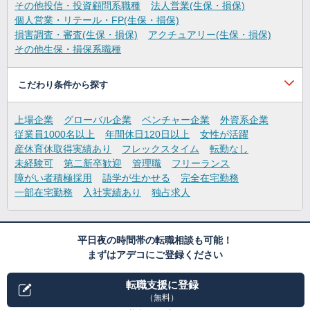
その他投信・投資顧問系職種
法人営業(生保・損保)
個人営業・リテール・FP(生保・損保)
損害調査・審査(生保・損保)
アクチュアリー(生保・損保)
その他生保・損保系職種
こだわり条件から探す
上場企業
グローバル企業
ベンチャー企業
外資系企業
従業員1000名以上
年間休日120日以上
女性が活躍
産休育休取得実績あり
フレックスタイム
転勤なし
未経験可
第二新卒歓迎
管理職
フリーランス
障がい者積極採用
語学が生かせる
完全在宅勤務
一部在宅勤務
入社実績あり
独占求人
平日夜の時間帯の転職相談も可能！
まずはアデコにご登録ください
転職支援に登録
（無料）