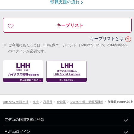
転職支援の流れ
キープリスト
キープリストとは
※
ご利用にあたってはLHH転職エージェント（Adecco Group）のMyPageへ
のログインが必要です。
Adeccoの転職支援
東北
秋田県
金融系
その他生保・損保系職種
従業員1000名以上
アデコの転職支援に登録
MyPagログイン