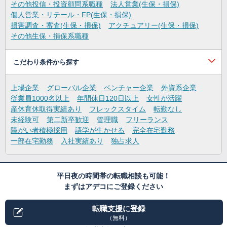
その他投信・投資顧問系職種
法人営業(生保・損保)
個人営業・リテール・FP(生保・損保)
損害調査・審査(生保・損保)
アクチュアリー(生保・損保)
その他生保・損保系職種
こだわり条件から探す
上場企業
グローバル企業
ベンチャー企業
外資系企業
従業員1000名以上
年間休日120日以上
女性が活躍
産休育休取得実績あり
フレックスタイム
転勤なし
未経験可
第二新卒歓迎
管理職
フリーランス
障がい者積極採用
語学が生かせる
完全在宅勤務
一部在宅勤務
入社実績あり
独占求人
平日夜の時間帯の転職相談も可能！
まずはアデコにご登録ください
転職支援に登録
（無料）