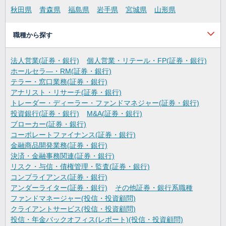
秋田県
青森県
福島県
岩手県
宮城県
山形県
職種から探す
法人営業(証券・銀行)
個人営業・リテール・FP(証券・銀行)
ホールセラ―・RM(証券・銀行)
テラー・窓口業務(証券・銀行)
アナリスト・リサーチ(証券・銀行)
トレーダー・ディーラー・ファンドマネジャー(証券・銀行)
投資銀行(証券・銀行)
M&A(証券・銀行)
ブローカー(証券・銀行)
コーポレートファイナンス(証券・銀行)
金融商品開発業務(証券・銀行)
決済・金融事務関連(証券・銀行)
リスク・与信・債権管理・監査(証券・銀行)
コンプライアンス(証券・銀行)
アンダーライター(証券・銀行)
その他証券・銀行系職種
ファンドマネージャー(投信・投資顧問)
クライアントサービス(投信・投資顧問)
投信・年金バックオフィス(レポート)(投信・投資顧問)