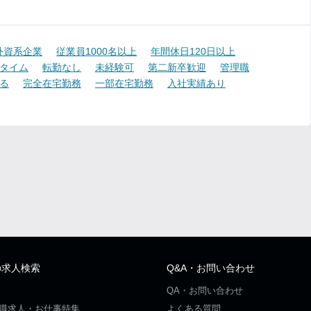
外資系企業
従業員1000名以上
年間休日120日以上
タイム
転勤なし
未経験可
第二新卒歓迎
管理職
る
完全在宅勤務
一部在宅勤務
入社実績あり
の求人検索
Q&A・お問い合わせ
QA・お問い合わせ
職求人・お仕事特集
よくある質問