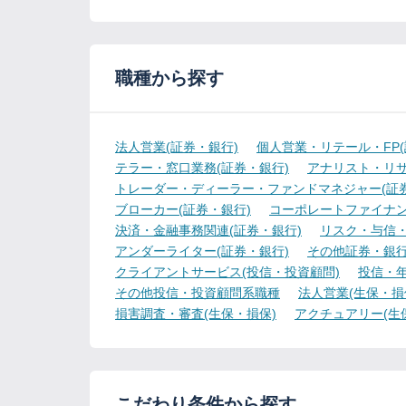
職種から探す
法人営業(証券・銀行)
個人営業・リテール・FP(
テラー・窓口業務(証券・銀行)
アナリスト・リサ
トレーダー・ディーラー・ファンドマネジャー(証券
ブローカー(証券・銀行)
コーポレートファイナン
決済・金融事務関連(証券・銀行)
リスク・与信・
アンダーライター(証券・銀行)
その他証券・銀
クライアントサービス(投信・投資顧問)
投信・年
その他投信・投資顧問系職種
法人営業(生保・損
損害調査・審査(生保・損保)
アクチュアリー(生
こだわり条件から探す