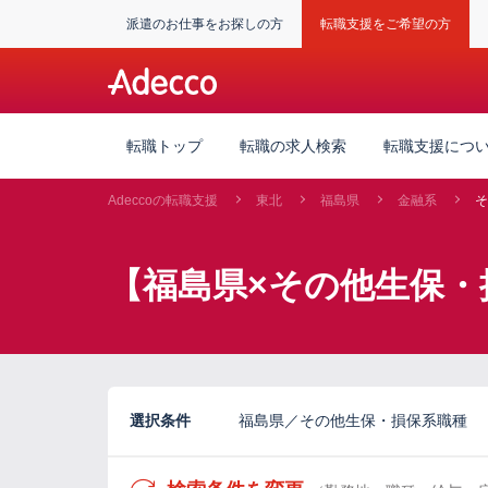
派遣のお仕事をお探しの方
転職支援をご希望の方
転職トップ
転職の求人検索
転職支援につ
Adeccoの転職支援
東北
福島県
金融系
そ
【福島県×その他生保・
選択条件
福島県／その他生保・損保系職種