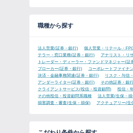
職種から探す
法人営業(証券・銀行)
個人営業・リテール・FP(
テラー・窓口業務(証券・銀行)
アナリスト・リサ
トレーダー・ディーラー・ファンドマネジャー(証券
ブローカー(証券・銀行)
コーポレートファイナン
決済・金融事務関連(証券・銀行)
リスク・与信・
アンダーライター(証券・銀行)
その他証券・銀
クライアントサービス(投信・投資顧問)
投信・年
その他投信・投資顧問系職種
法人営業(生保・損
損害調査・審査(生保・損保)
アクチュアリー(生
こだわり条件から探す