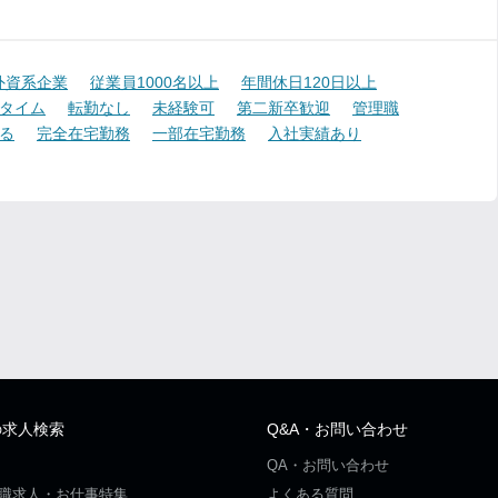
外資系企業
従業員1000名以上
年間休日120日以上
タイム
転勤なし
未経験可
第二新卒歓迎
管理職
る
完全在宅勤務
一部在宅勤務
入社実績あり
の求人検索
Q&A・お問い合わせ
QA・お問い合わせ
職求人・お仕事特集
よくある質問