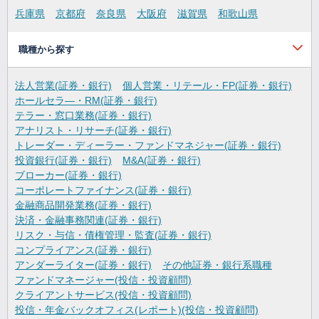
兵庫県
京都府
奈良県
大阪府
滋賀県
和歌山県
職種から探す
法人営業(証券・銀行)
個人営業・リテール・FP(証券・銀行)
ホールセラ―・RM(証券・銀行)
テラー・窓口業務(証券・銀行)
アナリスト・リサーチ(証券・銀行)
トレーダー・ディーラー・ファンドマネジャー(証券・銀行)
投資銀行(証券・銀行)
M&A(証券・銀行)
ブローカー(証券・銀行)
コーポレートファイナンス(証券・銀行)
金融商品開発業務(証券・銀行)
決済・金融事務関連(証券・銀行)
リスク・与信・債権管理・監査(証券・銀行)
コンプライアンス(証券・銀行)
アンダーライター(証券・銀行)
その他証券・銀行系職種
ファンドマネージャー(投信・投資顧問)
クライアントサービス(投信・投資顧問)
投信・年金バックオフィス(レポート)(投信・投資顧問)