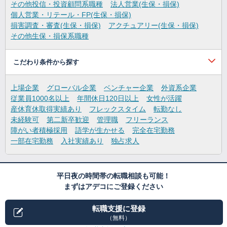
その他投信・投資顧問系職種
法人営業(生保・損保)
個人営業・リテール・FP(生保・損保)
損害調査・審査(生保・損保)
アクチュアリー(生保・損保)
その他生保・損保系職種
こだわり条件から探す
上場企業
グローバル企業
ベンチャー企業
外資系企業
従業員1000名以上
年間休日120日以上
女性が活躍
産休育休取得実績あり
フレックスタイム
転勤なし
未経験可
第二新卒歓迎
管理職
フリーランス
障がい者積極採用
語学が生かせる
完全在宅勤務
一部在宅勤務
入社実績あり
独占求人
平日夜の時間帯の転職相談も可能！
まずはアデコにご登録ください
転職支援に登録
（無料）