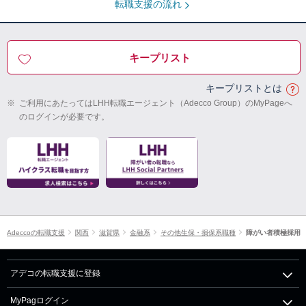
転職支援の流れ
キープリスト
キープリストとは
※
ご利用にあたってはLHH転職エージェント（Adecco Group）のMyPageへ
のログインが必要です。
Adeccoの転職支援
関西
滋賀県
金融系
その他生保・損保系職種
障がい者積極採用
アデコの転職支援に登録
MyPagログイン