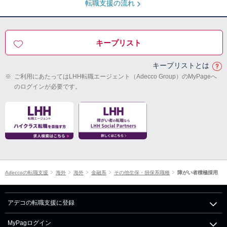
転職支援の流れ
キープリスト
キープリストとは
※
ご利用にあたってはLHH転職エージェント（Adecco Group）のMyPageへ
のログインが必要です。
Adeccoの転職支援
海外
海外
金融系
その他生保・損保系職種
障がい者積極採用
アデコの転職支援に登録
MyPagログイン