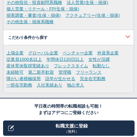
その他投信・投資顧問系職種
法人営業(生保・損保)
個人営業・リテール・FP(生保・損保)
損害調査・審査(生保・損保)
アクチュアリー(生保・損保)
その他生保・損保系職種
こだわり条件から探す
上場企業
グローバル企業
ベンチャー企業
外資系企業
従業員1000名以上
年間休日120日以上
女性が活躍
産休育休取得実績あり
フレックスタイム
転勤なし
未経験可
第二新卒歓迎
管理職
フリーランス
障がい者積極採用
語学が生かせる
完全在宅勤務
一部在宅勤務
入社実績あり
独占求人
平日夜の時間帯の転職相談も可能！
まずはアデコにご登録ください
転職支援に登録
（無料）