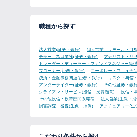
職種から探す
法人営業(証券・銀行)
個人営業・リテール・FP(
テラー・窓口業務(証券・銀行)
アナリスト・リサ
トレーダー・ディーラー・ファンドマネジャー(証券
ブローカー(証券・銀行)
コーポレートファイナン
決済・金融事務関連(証券・銀行)
リスク・与信・
アンダーライター(証券・銀行)
その他証券・銀
クライアントサービス(投信・投資顧問)
投信・年
その他投信・投資顧問系職種
法人営業(生保・損
損害調査・審査(生保・損保)
アクチュアリー(生
こだわり条件から探す