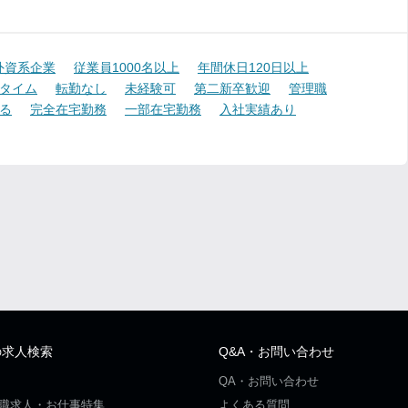
外資系企業
従業員1000名以上
年間休日120日以上
タイム
転勤なし
未経験可
第二新卒歓迎
管理職
る
完全在宅勤務
一部在宅勤務
入社実績あり
の求人検索
Q&A・お問い合わせ
QA・お問い合わせ
職求人・お仕事特集
よくある質問