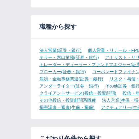
職種から探す
法人営業(証券・銀行)
個人営業・リテール・FP(
テラー・窓口業務(証券・銀行)
アナリスト・リサ
トレーダー・ディーラー・ファンドマネジャー(証券
ブローカー(証券・銀行)
コーポレートファイナン
決済・金融事務関連(証券・銀行)
リスク・与信・
アンダーライター(証券・銀行)
その他証券・銀
クライアントサービス(投信・投資顧問)
投信・年
その他投信・投資顧問系職種
法人営業(生保・損
損害調査・審査(生保・損保)
アクチュアリー(生
こだわり条件から探す