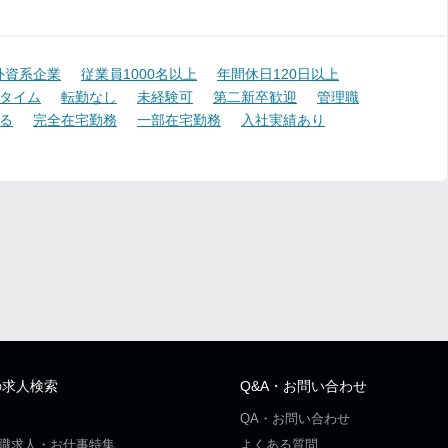
外資系企業
従業員1000名以上
年間休日120日以上
タイム
転勤なし
未経験可
第二新卒歓迎
管理職
る
完全在宅勤務
一部在宅勤務
入社実績あり
の求人検索
Q&A・お問い合わせ
QA・お問い合わせ
職求人・お仕事特集
よくある質問