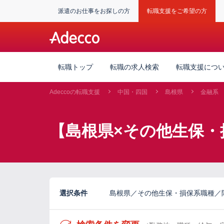
派遣のお仕事をお探しの方
転職支援をご希望の方
転職トップ
転職の求人検索
転職支援につ
Adeccoの転職支援
中国・四国
島根県
金融系
【島根県×その他生保・
選択条件
島根県／その他生保・損保系職種／