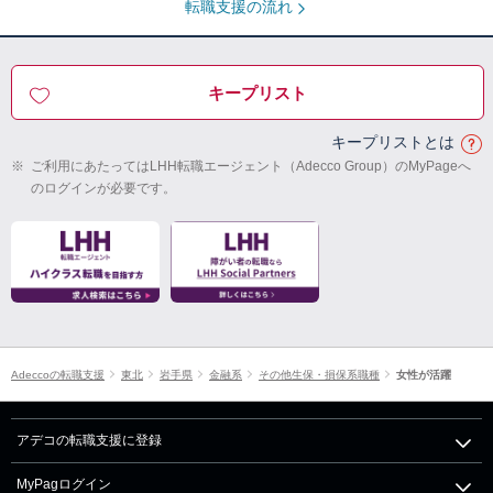
転職支援の流れ
キープリスト
キープリストとは
※
ご利用にあたってはLHH転職エージェント（Adecco Group）のMyPageへ
のログインが必要です。
Adeccoの転職支援
東北
岩手県
金融系
その他生保・損保系職種
女性が活躍
アデコの転職支援に登録
MyPagログイン