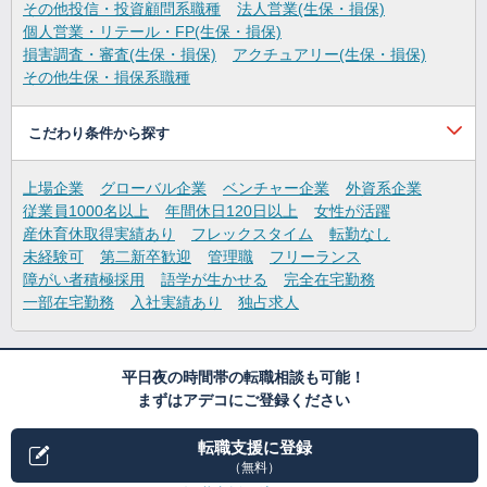
その他投信・投資顧問系職種
法人営業(生保・損保)
個人営業・リテール・FP(生保・損保)
損害調査・審査(生保・損保)
アクチュアリー(生保・損保)
その他生保・損保系職種
こだわり条件から探す
上場企業
グローバル企業
ベンチャー企業
外資系企業
従業員1000名以上
年間休日120日以上
女性が活躍
産休育休取得実績あり
フレックスタイム
転勤なし
未経験可
第二新卒歓迎
管理職
フリーランス
障がい者積極採用
語学が生かせる
完全在宅勤務
一部在宅勤務
入社実績あり
独占求人
平日夜の時間帯の転職相談も可能！
まずはアデコにご登録ください
転職支援に登録
（無料）