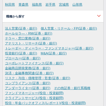
秋田県
青森県
福島県
岩手県
宮城県
山形県
職種から探す
法人営業(証券・銀行)
個人営業・リテール・FP(証券・銀行)
ホールセラ―・RM(証券・銀行)
テラー・窓口業務(証券・銀行)
アナリスト・リサーチ(証券・銀行)
トレーダー・ディーラー・ファンドマネジャー(証券・銀行)
投資銀行(証券・銀行)
M&A(証券・銀行)
ブローカー(証券・銀行)
コーポレートファイナンス(証券・銀行)
金融商品開発業務(証券・銀行)
決済・金融事務関連(証券・銀行)
リスク・与信・債権管理・監査(証券・銀行)
コンプライアンス(証券・銀行)
アンダーライター(証券・銀行)
その他証券・銀行系職種
ファンドマネージャー(投信・投資顧問)
クライアントサービス(投信・投資顧問)
投信・年金バックオフィス(レポート)(投信・投資顧問)