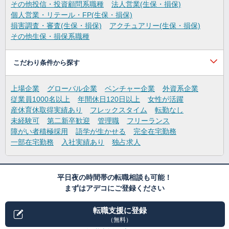
その他投信・投資顧問系職種
法人営業(生保・損保)
個人営業・リテール・FP(生保・損保)
損害調査・審査(生保・損保)
アクチュアリー(生保・損保)
その他生保・損保系職種
こだわり条件から探す
上場企業
グローバル企業
ベンチャー企業
外資系企業
従業員1000名以上
年間休日120日以上
女性が活躍
産休育休取得実績あり
フレックスタイム
転勤なし
未経験可
第二新卒歓迎
管理職
フリーランス
障がい者積極採用
語学が生かせる
完全在宅勤務
一部在宅勤務
入社実績あり
独占求人
平日夜の時間帯の転職相談も可能！
まずはアデコにご登録ください
転職支援に登録
（無料）