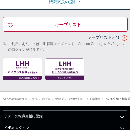
転職支援の流れ
キープリスト
キープリストとは
※
ご利用にあたってはLHH転職エージェント（Adecco Group）のMyPageへ
のログインが必要です。
Adeccoの転職支援
東北
岩手県
金融系
その他生保・損保系職種
その他生保・損保
アデコの転職支援に登録
MyPagログイン