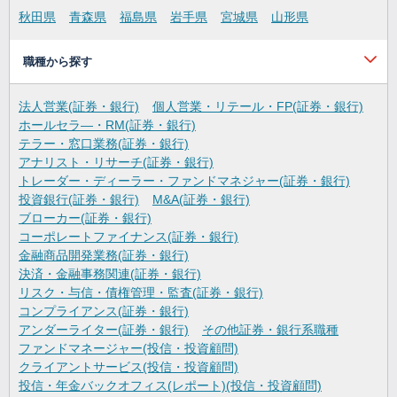
秋田県
青森県
福島県
岩手県
宮城県
山形県
職種から探す
法人営業(証券・銀行)
個人営業・リテール・FP(証券・銀行)
ホールセラ―・RM(証券・銀行)
テラー・窓口業務(証券・銀行)
アナリスト・リサーチ(証券・銀行)
トレーダー・ディーラー・ファンドマネジャー(証券・銀行)
投資銀行(証券・銀行)
M&A(証券・銀行)
ブローカー(証券・銀行)
コーポレートファイナンス(証券・銀行)
金融商品開発業務(証券・銀行)
決済・金融事務関連(証券・銀行)
リスク・与信・債権管理・監査(証券・銀行)
コンプライアンス(証券・銀行)
アンダーライター(証券・銀行)
その他証券・銀行系職種
ファンドマネージャー(投信・投資顧問)
クライアントサービス(投信・投資顧問)
投信・年金バックオフィス(レポート)(投信・投資顧問)