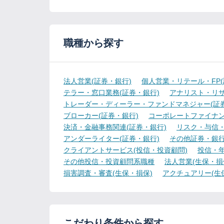
職種から探す
法人営業(証券・銀行)
個人営業・リテール・FP(
テラー・窓口業務(証券・銀行)
アナリスト・リサ
トレーダー・ディーラー・ファンドマネジャー(証券
ブローカー(証券・銀行)
コーポレートファイナン
決済・金融事務関連(証券・銀行)
リスク・与信・
アンダーライター(証券・銀行)
その他証券・銀
クライアントサービス(投信・投資顧問)
投信・年
その他投信・投資顧問系職種
法人営業(生保・損
損害調査・審査(生保・損保)
アクチュアリー(生
こだわり条件から探す