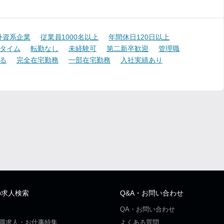
外資系企業
従業員1000名以上
年間休日120日以上
タイム
転勤なし
未経験可
第二新卒歓迎
管理職
る
完全在宅勤務
一部在宅勤務
入社実績あり
の求人検索
Q&A・お問い合わせ
QA・お問い合わせ
職求人・お仕事特集
よくある質問