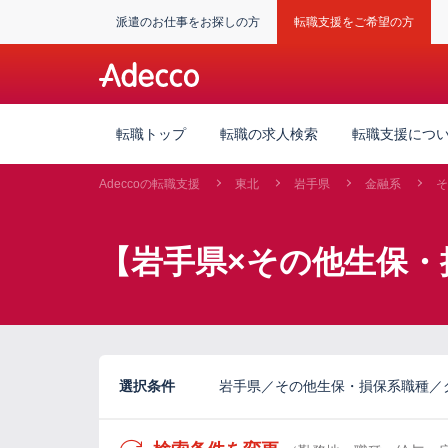
派遣のお仕事をお探しの方
転職支援をご希望の方
転職トップ
転職の求人検索
転職支援につ
Adeccoの転職支援
東北
岩手県
金融系
そ
【岩手県×その他生保・
選択条件
岩手県／その他生保・損保系職種／