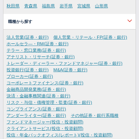
秋田県
青森県
福島県
岩手県
宮城県
山形県
職種から探す
法人営業(証券・銀行)
個人営業・リテール・FP(証券・銀行)
ホールセラ―・RM(証券・銀行)
テラー・窓口業務(証券・銀行)
アナリスト・リサーチ(証券・銀行)
トレーダー・ディーラー・ファンドマネジャー(証券・銀行)
投資銀行(証券・銀行)
M&A(証券・銀行)
ブローカー(証券・銀行)
コーポレートファイナンス(証券・銀行)
金融商品開発業務(証券・銀行)
決済・金融事務関連(証券・銀行)
リスク・与信・債権管理・監査(証券・銀行)
コンプライアンス(証券・銀行)
アンダーライター(証券・銀行)
その他証券・銀行系職種
ファンドマネージャー(投信・投資顧問)
クライアントサービス(投信・投資顧問)
投信・年金バックオフィス(レポート)(投信・投資顧問)