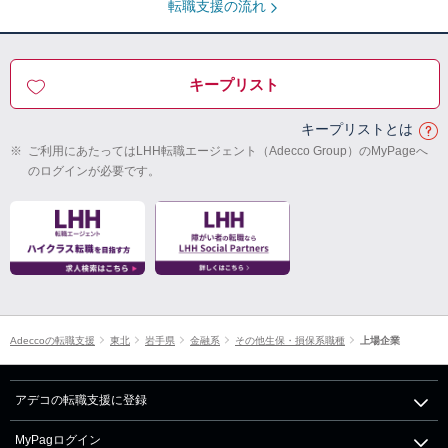
転職支援の流れ
キープリスト
キープリストとは
※
ご利用にあたってはLHH転職エージェント（Adecco Group）のMyPageへ
のログインが必要です。
Adeccoの転職支援
東北
岩手県
金融系
その他生保・損保系職種
上場企業
アデコの転職支援に登録
MyPagログイン