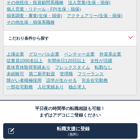
その他投信・投資顧問系職種
法人営業(生保・損保)
個人営業・リテール・FP(生保・損保)
損害調査・審査(生保・損保)
アクチュアリー(生保・損保)
その他生保・損保系職種
こだわり条件から探す
上場企業
グローバル企業
ベンチャー企業
外資系企業
従業員1000名以上
年間休日120日以上
女性が活躍
産休育休取得実績あり
フレックスタイム
転勤なし
未経験可
第二新卒歓迎
管理職
フリーランス
障がい者積極採用
語学が生かせる
完全在宅勤務
一部在宅勤務
入社実績あり
独占求人
平日夜の時間帯の転職相談も可能！
まずはアデコにご登録ください
転職支援に登録
（無料）